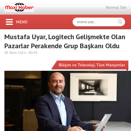
Normal Site
MENÜ
Mustafa Uyar, Logitech Gelişmekte Olan
Pazarlar Perakende Grup Başkanı Oldu
05 Ekim 2021 -
00:03
Bilişim ve Teknoloji
,
Tüm Manşetler