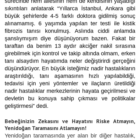
sürecinde hem ailesinin hem de kendisinin yaşadığı
sıkıntıları anlatarak “Yıllarca İstanbul, Ankara gibi
büyük şehirlerde 4-5 farklı doktora gidilmiş sonuç
alınamamış. 6 yaşımda yapılan ter testi ile kistik
fibrozis tanısı konulmuş. Aslında ciddi anlamda
şanslıymışım diye düşünüyorum bazen. Fakat bir
taraftan da benim 13 aydır akciğer nakil sırasına
girebilmek için kontrol ve takip altında olmam, erken
tanı alsaydım hayatımda neler değiştirirdi gerçeğini
düşündürüyor. En büyük isteğimiz nadir hastalıkların
araştırıldığı, tanı aşamasının hızlı yapılabildiği,
tedavisi için yeni yöntemler ve ilaçların üretildiği
nadir hastalıklar merkezlerinin hayata geçirilmesi ve
devletin bu konuya sahip çıkması ve politikalar
geliştirmesi” dedi.
Bebeğinizin Zekasını ve Hayatını Riske Atmayın,
Yenidoğan Taramasını Atlamayın!
Yenidoğan taramasında yer alan bir diğer hastalık,