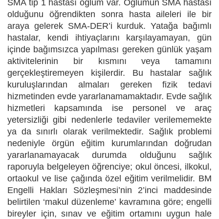
SMA tip 1 hastası oğlum var. Oğlumun SMA hastası
olduğunu öğrendikten sonra hasta aileleri ile bir
araya gelerek SMA-DER’i kurduk. Yatağa bağımlı
hastalar, kendi ihtiyaçlarını karşılayamayan, gün
içinde bağımsızca yapılması gereken günlük yaşam
aktivitelerinin bir kısmını veya tamamını
gerçekleştiremeyen kişilerdir. Bu hastalar sağlık
kuruluşlarından almaları gereken fizik tedavi
hizmetinden evde yararlanamamaktadır. Evde sağlık
hizmetleri kapsamında ise personel ve araç
yetersizliği gibi nedenlerle tedaviler verilememekte
ya da sınırlı olarak verilmektedir. Sağlık problemi
nedeniyle örgün eğitim kurumlarından doğrudan
yararlanamayacak durumda olduğunu sağlık
raporuyla belgeleyen öğrenciye; okul öncesi, ilkokul,
ortaokul ve lise çağında özel eğitim verilmelidir. BM
Engelli Hakları Sözleşmesi’nin 2’inci maddesinde
belirtilen ‘makul düzenleme’ kavramına göre; engelli
bireyler için, sınav ve eğitim ortamını uygun hale