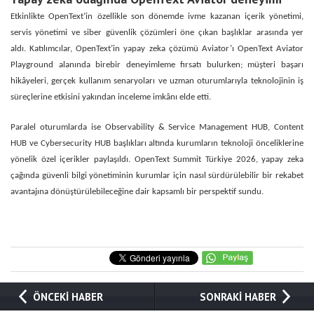
Etkinlikte OpenText’in özellikle son dönemde ivme kazanan içerik yönetimi,
servis yönetimi ve siber güvenlik çözümleri öne çıkan başlıklar arasında yer
aldı. Katılımcılar, OpenText’in yapay zeka çözümü
Aviator
’ı OpenText Aviator
Playground alanında birebir deneyimleme fırsatı bulurken; müşteri başarı
hikâyeleri, gerçek kullanım senaryoları ve uzman oturumlarıyla teknolojinin iş
süreçlerine etkisini yakından inceleme imkânı elde etti.
Paralel oturumlarda ise Observability & Service Management HUB, Content
HUB ve Cybersecurity HUB başlıkları altında kurumların teknoloji önceliklerine
yönelik özel içerikler paylaşıldı. OpenText Summit Türkiye 2026, yapay zeka
çağında güvenli bilgi yönetiminin kurumlar için nasıl sürdürülebilir bir rekabet
avantajına dönüştürülebileceğine dair kapsamlı bir perspektif sundu.
ÖNCEKİ HABER
SONRAKİ HABER