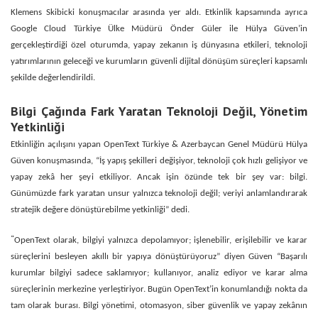
Klemens Skibicki konuşmacılar arasında yer aldı. Etkinlik kapsamında ayrıca
Google Cloud Türkiye Ülke Müdürü Önder Güler ile Hülya Güven’in
gerçekleştirdiği özel oturumda, yapay zekanın iş dünyasına etkileri, teknoloji
yatırımlarının geleceği ve kurumların güvenli dijital dönüşüm süreçleri kapsamlı
şekilde değerlendirildi.
Bilgi Çağında Fark Yaratan Teknoloji Değil, Yönetim
Yetkinliği
Etkinliğin açılışını yapan OpenText Türkiye & Azerbaycan Genel Müdürü Hülya
Güven konuşmasında, “İş yapış şekilleri değişiyor, teknoloji çok hızlı gelişiyor ve
yapay zekâ her şeyi etkiliyor. Ancak işin özünde tek bir şey var: bilgi.
Günümüzde fark yaratan unsur yalnızca teknoloji değil; veriyi anlamlandırarak
stratejik değere dönüştürebilme yetkinliği” dedi.
“
OpenText olarak, bilgiyi yalnızca depolamıyor; işlenebilir, erişilebilir ve karar
süreçlerini besleyen akıllı bir yapıya dönüştürüyoruz” diyen Güven “Başarılı
kurumlar bilgiyi sadece saklamıyor; kullanıyor, analiz ediyor ve karar alma
süreçlerinin merkezine yerleştiriyor. Bugün OpenText’in konumlandığı nokta da
tam olarak burası. Bilgi yönetimi, otomasyon, siber güvenlik ve yapay zekânın