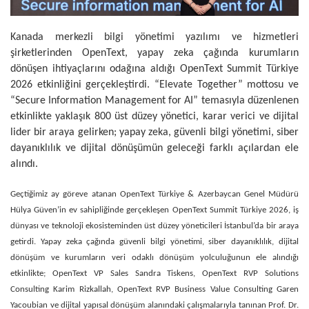
Kanada merkezli bilgi yönetimi yazılımı ve hizmetleri
şirketlerinden OpenText, yapay zeka çağında kurumların
dönüşen ihtiyaçlarını odağına aldığı OpenText Summit Türkiye
2026 etkinliğini gerçekleştirdi. “Elevate Together” mottosu ve
“Secure Information Management for AI” temasıyla düzenlenen
etkinlikte yaklaşık 800 üst düzey yönetici, karar verici ve dijital
lider bir araya gelirken; yapay zeka, güvenli bilgi yönetimi, siber
dayanıklılık ve dijital dönüşümün geleceği farklı açılardan ele
alındı.
Geçtiğimiz ay göreve atanan OpenText Türkiye & Azerbaycan Genel Müdürü
Hülya Güven’in ev sahipliğinde gerçekleşen OpenText Summit Türkiye 2026, iş
dünyası ve teknoloji ekosisteminden üst düzey yöneticileri İstanbul’da bir araya
getirdi. Yapay zeka çağında güvenli bilgi yönetimi, siber dayanıklılık, dijital
dönüşüm ve kurumların veri odaklı dönüşüm yolculuğunun ele alındığı
etkinlikte; OpenText VP Sales Sandra Tiskens, OpenText RVP Solutions
Consulting Karim Rizkallah, OpenText RVP Business Value Consulting Garen
Yacoubian ve dijital yapısal dönüşüm alanındaki çalışmalarıyla tanınan Prof. Dr.