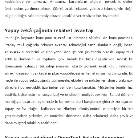
kesişiminde yer alıyoruz. Amacımız, kurumların bilgiden gerçek iş değeri
üretmesine yardımcı olmak. Çünkü artık rekabet, yalnızca teknolojiyle değil;
bilginin doğru yönetilmesiyle kazanılacak” diyerek sözlerine devam etti.
Yapay zekâ çağında rekabet avantajı
Etkinliğin keynote konuşmacısı
Prof. Dr. Klemens Skibicki
de konuşmasında;
“Yapay zekâ çağında rekabet avantajı teknolojiyi satın alanların değil, insanı
anlayarak süreçlerini ve zihniyetini dönüştüren şirketlerin olacak. Yapay zekâ
artık iş dünyasını ve toplumu çok büyük bir hızla değiştiriyor. Ancak bu
dönüşümü yalnızca teknoloji meselesi olarak görmek eksik olur. Teknoloji
sürekli değişebilir; şirketlerin plan yapabileceği en temel unsur hâlâ insandır. Bu
nedenle yapay zekâ çağında asıl mesele, ekipleri ve müşterileri doğru anlamak,
süreçleri bu gerçeklik üzerinden yeniden tasarlamaktır. Müşteriler bugün hız,
basitlik, kişiselleştirme, sosyal bağ ve erişilebilir maliyet bekliyor. Sanayi dönemi
mantığıyla tasarlanmış süreçlerle bu beklentileri karşılamak giderek zorlaşacak.
Yapay zekâyı doğru kullanan ve zihniyet dönüşümünü ekipleriyle birlikte
gerçekleştiren şirketler, önümüzdeki dönemde daha rekabetçi, daha çevik ve
daha müşteri odaklı olacak”
dedi.
Yapay zeka odağında OpenText Aviator deneyimi