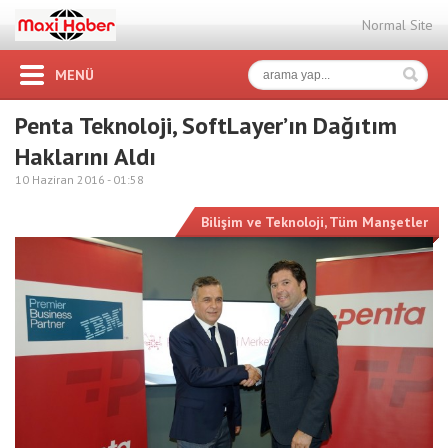
Normal Site
MENÜ
Penta Teknoloji, SoftLayer’ın Dağıtım
Haklarını Aldı
10 Haziran 2016 -
01:58
Bilişim ve Teknoloji
,
Tüm Manşetler