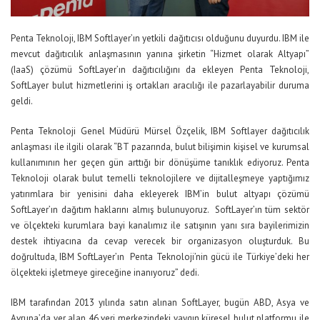
Penta Teknoloji, IBM Softlayer’ın yetkili dağıtıcısı olduğunu duyurdu. IBM ile
mevcut dağıtıcılık anlaşmasının yanına şirketin “Hizmet olarak Altyapı”
(IaaS) çözümü SoftLayer’ın dağıtıcılığını da ekleyen Penta Teknoloji,
SoftLayer bulut hizmetlerini iş ortakları aracılığı ile pazarlayabilir duruma
geldi.
Penta Teknoloji Genel Müdürü Mürsel Özçelik, IBM Softlayer dağıtıcılık
anlaşması ile ilgili olarak “BT pazarında, bulut bilişimin kişisel ve kurumsal
kullanımının her geçen gün arttığı bir dönüşüme tanıklık ediyoruz. Penta
Teknoloji olarak bulut temelli teknolojilere ve dijitalleşmeye yaptığımız
yatırımlara bir yenisini daha ekleyerek IBM’in bulut altyapı çözümü
SoftLayer’ın dağıtım haklarını almış bulunuyoruz. SoftLayer’ın tüm sektör
ve ölçekteki kurumlara bayi kanalımız ile satışının yanı sıra bayilerimizin
destek ihtiyacına da cevap verecek bir organizasyon oluşturduk. Bu
doğrultuda, IBM SoftLayer’ın Penta Teknoloji’nin gücü ile Türkiye’deki her
ölçekteki işletmeye gireceğine inanıyoruz” dedi.
IBM tarafından 2013 yılında satın alınan SoftLayer, bugün ABD, Asya ve
Avrupa’da yer alan 46 veri merkezindeki yaygın küresel bulut platformu ile