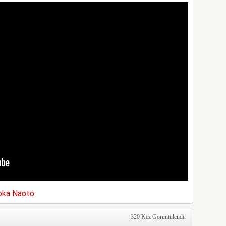
oka Naoto
320 Kez Görüntülendi.