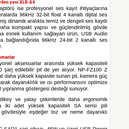
irilen yeni XLR-A4
törü ise profesyonel ses kayıt ihtiyaçlarına
ralarda 96kHz 32-bit float 4 kanallı dijital ses
niş dinamik aralıkta temiz ve dengeli ses kaydı
Daha kompakt yapısı ve güçlendirilmiş gövde
ha esnek kullanım sağlayan ürün, USB Audio
ara bağlandığında 96kHz 24-bit 2 kanallı ses
.
pmanlar
yonel aksesuarlar arasında yüksek kapasiteli
şarj edilebilir pil de yer alıyor. NP-FZ100 Z
 kat daha yüksek kapasite sunan pil, kamera güç
arak dayanıklılık ve ısı performansını optimize
il yıpranma göstergesi desteği sunuyor.
dikey ve yatay çekimlerde daha ergonomik
 iki adet yüksek kapasiteli SA serisi pili
a gövdesiyle eşdeğer toz ve neme dayanıklı
n BC-SAD1 şarj cihazı, 45W ve üzeri USB Power