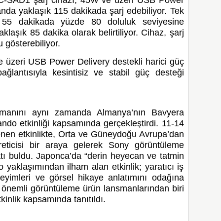
 anda yaklaşık 115 dakikada şarj edebiliyor. Tek
k 55 dakikada yüzde 80 doluluk seviyesine
aklaşık 85 dakika olarak belirtiliyor. Cihaz, şarj
 gösterebiliyor.
üzeri USB Power Delivery destekli harici güç
ğlantısıyla kesintisiz ve stabil güç desteği
smanını aynı zamanda Almanya’nın Bavyera
do etkinliği kapsamında gerçekleştirdi. 11-14
enen etkinlikte, Orta ve Güneydoğu Avrupa’dan
reticisi bir araya gelerek Sony görüntüleme
satı buldu. Japonca’da “derin heyecan ve tatmin
aklaşımından ilham alan etkinlik; yaratıcı iş
neyimleri ve görsel hikaye anlatımını odağına
en önemli görüntüleme ürün lansmanlarından biri
kinlik kapsamında tanıtıldı.