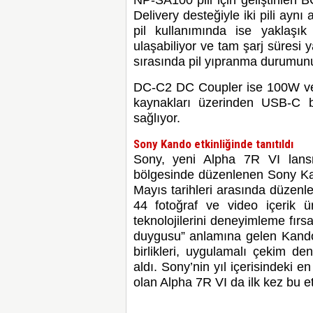
Delivery desteğiyle iki pili aynı
pil kullanımında ise yaklaşı
ulaşabiliyor ve tam şarj süresi y
sırasında pil yıpranma durumunu
DC-C2 DC Coupler ise 100W ve 
kaynakları üzerinden USB-C ba
sağlıyor.
Sony Kando etkinliğinde tanıtıldı
Sony, yeni Alpha 7R VI lan
bölgesinde düzenlenen Sony Kan
Mayıs tarihleri arasında düzenl
44 fotoğraf ve video içerik ü
teknolojilerini deneyimleme fır
duygusu” anlamına gelen Kando y
birlikleri, uygulamalı çekim de
aldı. Sony’nin yıl içerisindeki 
olan Alpha 7R VI da ilk kez bu et