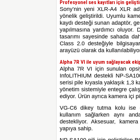
Profesyonel ses kayıtları için gelişt
Sony’nin yeni XLR-A4 XLR adap
yönelik geliştirildi. Uyumlu kame
kaydı desteği sunan adaptör, ge
yapılmasına yardımcı oluyor. 
tasarımı sayesinde sahada da
Class 2.0 desteğiyle bilgisay
arayüzü olarak da kullanılabiliyor
Alpha 7R VI ile uyum sağlayacak eki
Alpha 7R VI için sunulan opsi
InfoLITHIUM destekli NP-SA100 
serisi pile kıyasla yaklaşık 1,3
yönetim sistemiyle entegre çalış
ediyor. Ürün ayrıca kamera içi p
VG-C6 dikey tutma kolu ise 
kullanım sağlarken aynı anda
destekliyor. Aksesuar, kamer
yapıya sahip.
NP-SA100 pili için geliştirile