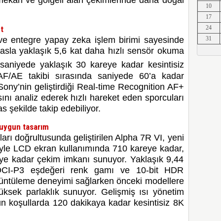
ç mekan ve gölgeli alan çekimlerinde daha doğal
10
Erkut A
17
t
24
ve entegre yapay zeka işlem birimi sayesinde
31
asla yaklaşık 5,6 kat daha hızlı sensör okuma
Erkut A
saniyede yaklaşık 30 kareye kadar
kesintisiz
AF/AE takibi sırasında saniyede 60’a kadar
Sony’nin geliştirdiği Real-time Recognition AF+
ısını analiz ederek hızlı hareket eden sporcuları
Erkut A
 şekilde takip edebiliyor.
 uygun tasarım
çları doğrultusunda geliştirilen Alpha 7R VI, yeni
iyle LCD ekran kullanımında 710 kareye kadar,
Erkut A
eye kadar çekim imkanı sunuyor. Yaklaşık 9,44
 DCI-P3 eşdeğeri renk gamı ve 10-bit HDR
rüntüleme deneyimi sağlarken önceki modellere
üksek parlaklık sunuyor.
Gelişmiş ısı yönetim
Erkut A
n koşullarda 120 dakikaya kadar kesintisiz 8K