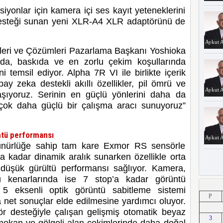
iyonlar için kamera içi ses kayıt yeteneklerini
t desteği sunan yeni XLR-A4 XLR adaptörünü de
Aykut A
eri ve Çözümleri Pazarlama Başkanı Yoshioka
da, baskıda ve en zorlu çekim koşullarında
i temsil ediyor. Alpha 7R VI ile birlikte içerik
yapay zeka destekli akıllı özellikler, pil ömrü ve
Aykut A
 taşıyoruz. Serinin en güçlü yönlerini daha da
n çok daha güçlü bir çalışma aracı sunuyoruz”
ntü performansı
Aykut A
ünürlüğe sahip tam kare Exmor RS sensörle
’a
kadar dinamik aralık sunarken özellikle orta
 düşük gürültü performansı sağlıyor. Kamera,
ü kenarlarında ise 7 stop’a kadar görüntü
Aykut A
5 eksenli optik görüntü sabitleme sistemi
P
net sonuçlar elde edilmesine yardımcı oluyor.
ör desteğiyle çalışan gelişmiş otomatik beyaz
3