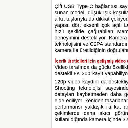
Çift USB Type-C bağlantısı saye
sunan model, düşük ışık koşulla
arka tuşlarıyla da dikkat çekiy
yapısı, dört eksenli çok açılı L
hızlı şekilde çağırabilen Mem
deneyimini destekliyor. Kamera
teknolojisini ve C2PA standardın
kamera ile üretildiğinin doğrula
İçerik üreticileri için gelişmiş video
Video tarafında da güçlü özelli
destekli 8K 30p kayıt yapabiliy
120p video kaydını da destekliy
Shooting teknolojisi sayesin
detayları kaybetmeden daha ge
elde ediliyor. Yeniden tasarlanan
performansı yaklaşık iki kat ar
çekimlerde daha akıcı görünt
kullanıldığında kamera içinde 32-b