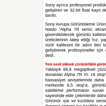
Sony ayrıca profesyonel prodüks
geliştiren ve 32-bit float kayı
tanıttı.
Sony Avrupa Görüntüleme Ürünl
Naoto “Alpha 7R serisi; ekran
güvenilebilecek görüntü kalitesin
üreticilerinin talep ettiği hız, 
vizör kalitesini bir adım ileri
geliştirerek profesyoneller içi
dedi.
Yeni nesil yüksek çözünürlüklü görü
Yaklaşık 66,8 megapiksel çöz
donatılan Alpha 7R VI, 16 stop
hassasiyet seviyelerinde daha
merkezde 8,5 stop’a, görünt
sabitleme performansı
sunan 
sayesinde elde çekimlerde daha 
Görünür ışık ve kızılötesi sens