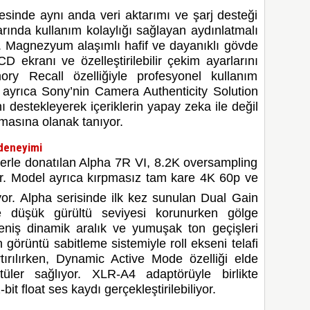
sinde aynı anda veri aktarımı ve şarj desteği
rında kullanım kolaylığı sağlayan aydınlatmalı
or. Magnezyum alaşımlı hafif ve dayanıklı gövde
CD ekranı ve özelleştirilebilir çekim ayarlarını
ory Recall özelliğiyle profesyonel kullanım
 ayrıca Sony’nin Camera Authenticity Solution
ı destekleyerek içeriklerin yapay zeka ile değil
nmasına olanak tanıyor.
 deneyimi
klerle donatılan Alpha 7R VI, 8.2K oversampling
or. Model ayrıca kırpmasız tam kare 4K 60p ve
or.
Alpha serisinde ilk kez sunulan Dual Gain
de düşük gürültü seviyesi korunurken gölge
niş dinamik aralık ve yumuşak ton geçişleri
 görüntü sabitleme sistemiyle roll ekseni telafi
tırılırken, Dynamic Active Mode özelliği elde
üler sağlıyor. XLR-A4 adaptörüyle birlikte
it float ses kaydı gerçekleştirilebiliyor.