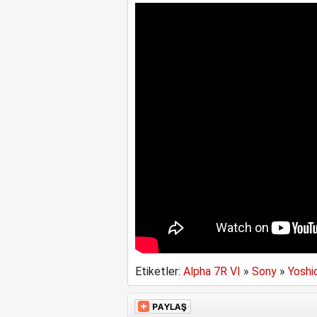
Etiketler:
Alpha 7R VI
»
Sony
»
Yoshi