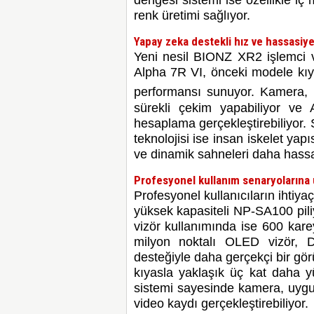
dengesi sistemi ise özellikle i
renk üretimi sağlıyor.
Yapay zeka destekli hız ve hassasiye
Yeni nesil BIONZ XR2 işlemci 
Alpha 7R VI, önceki modele kıy
performansı sunuyor.
Kamera, 
sürekli çekim yapabiliyor ve 
hesaplama gerçekleştirebiliyor. 
teknolojisi ise insan iskelet yap
ve dinamik sahneleri daha hassas
Profesyonel kullanım senaryolarına
Profesyonel kullanıcıların ihtiya
yüksek kapasiteli NP-SA100 pil
vizör kullanımında ise 600 kar
milyon noktalı OLED vizör,
desteğiyle daha gerçekçi bir gö
kıyasla yaklaşık üç kat daha y
sistemi sayesinde kamera, uygu
video kaydı gerçekleştirebiliyor.