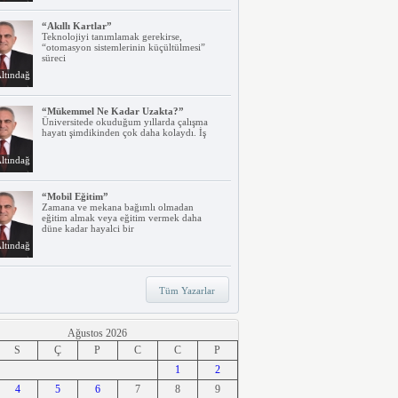
“Akıllı Kartlar”
Teknolojiyi tanımlamak gerekirse,
“otomasyon sistemlerinin küçültülmesi”
süreci
ltındağ
“Mükemmel Ne Kadar Uzakta?”
Üniversitede okuduğum yıllarda çalışma
hayatı şimdikinden çok daha kolaydı. İş
ltındağ
“Mobil Eğitim”
Zamana ve mekana bağımlı olmadan
eğitim almak veya eğitim vermek daha
düne kadar hayalci bir
ltındağ
“Teknoloji, Hızlı Tren ve İrem…”
Tüm Yazarlar
Belki dikkatinizi çekmiştir. Türkiye’nin ilk
hızlı treni Ankara – Eskişehir
ltındağ
Ağustos 2026
S
Ç
P
C
C
P
“Ne Duruyorsunuz, Dijitalleşsenize!”
1
2
Arabanız kendi kendine park ederken, siz
4
apartmanınıza giriyor ve evinizin kapısını
5
6
7
8
9