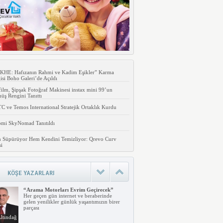
KHE: Hafızanın Rahmi ve Kadim Eşikler” Karma
isi Boho Galeri’de Açıldı
film, Şipşak Fotoğraf Makinesi instax mini 99’un
ş Rengini Tanıttı
 ve Temos International Stratejik Ortaklık Kurdu
omi SkyNomad Tanıtıldı
 Süpürüyor Hem Kendini Temizliyor: Qrevo Curv
si
KÖŞE YAZARLARI
“Arama Motorları Evrim Geçirecek”
Her geçen gün internet ve beraberinde
gelen yenilikler günlük yaşantımızın birer
parçası
ltındağ