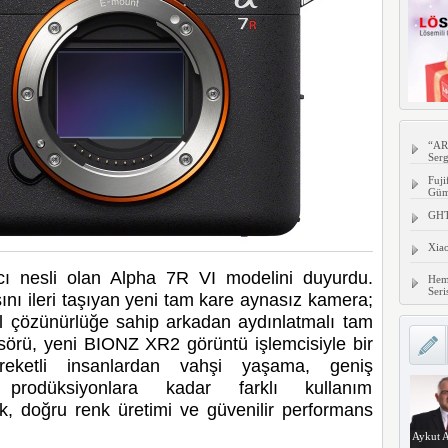
“AR
Serg
Fuji
Gümü
GHTC
Xia
ncı nesli olan Alpha 7R VI modelini duyurdu.
Hem
Seri
ını ileri taşıyan yeni tam kare aynasız kamera;
el çözünürlüğe sahip arkadan aydınlatmalı tam
ü, yeni BIONZ XR2 görüntü işlemcisiyle bir
areketli insanlardan vahşi yaşama, geniş
 prodüksiyonlara kadar farklı kullanım
k, doğru renk üretimi ve güvenilir performans
Aykut A