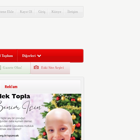
itene Ekle
Kayıt Ol
Giriş
Künye
İletişim
l Toplum
Diğerleri
Gazete Oku!
Eski Site Arşivi
Reklam