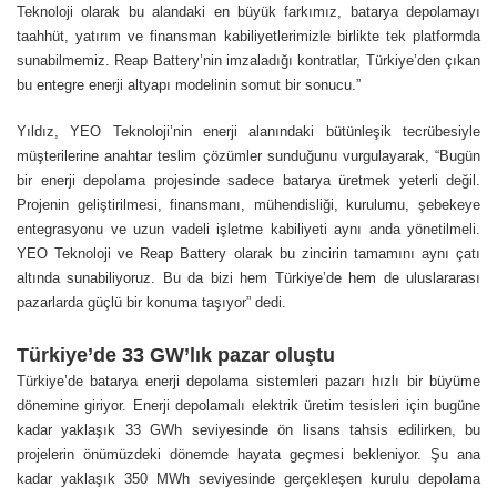
Teknoloji olarak bu alandaki en büyük farkımız, batarya depolamayı
taahhüt, yatırım ve finansman kabiliyetlerimizle birlikte tek platformda
sunabilmemiz. Reap Battery’nin imzaladığı kontratlar, Türkiye’den çıkan
bu entegre enerji altyapı modelinin somut bir sonucu.”
Yıldız, YEO Teknoloji’nin enerji alanındaki bütünleşik tecrübesiyle
müşterilerine anahtar teslim çözümler sunduğunu vurgulayarak, “Bugün
bir enerji depolama projesinde sadece batarya üretmek yeterli değil.
Projenin geliştirilmesi, finansmanı, mühendisliği, kurulumu, şebekeye
entegrasyonu ve uzun vadeli işletme kabiliyeti aynı anda yönetilmeli.
YEO Teknoloji ve Reap Battery olarak bu zincirin tamamını aynı çatı
altında sunabiliyoruz. Bu da bizi hem Türkiye’de hem de uluslararası
pazarlarda güçlü bir konuma taşıyor” dedi.
Türkiye’de 33 GW’lık pazar oluştu
Türkiye’de batarya enerji depolama sistemleri pazarı hızlı bir büyüme
dönemine giriyor. Enerji depolamalı elektrik üretim tesisleri için bugüne
kadar yaklaşık 33 GWh seviyesinde ön lisans tahsis edilirken, bu
projelerin önümüzdeki dönemde hayata geçmesi bekleniyor. Şu ana
kadar yaklaşık 350 MWh seviyesinde gerçekleşen kurulu depolama