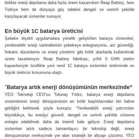
birlikte enerji depolama daha fazla önem kazanırken Reap Battery, hem
Türkiye hem de dünyaya güç talebini dengeli ve verimli şekilde
karşılayacak sistemler sunuyor.
En büyük 1C batarya üreticisi
Şebeke ölçekli uygulamalara yönelik geliştirilen batarya sistemleri,
yenilenebilir enerji santrallerinin şebekeye entegrasyonu, arz güvenliği,
frekans düzenleme ve enerji yönetimi gibi kritik alanlarda kullanılmak
üzere tasarlanıyor. Reap Battery fabrikası, yıllık 5 GWh üretim
kapasitesiyle özellikle yeni nesil 1C batarya sistemleri üretiminde en
büyük üreticisi konumuna ulaştı.
“
Batarya artık enerji dönüşümünün merkezinde”
YEO Teknoloji CEO’su Tolunay Yıldız, batarya enerji depolama
sistemlerinin enerji dönüşümünün en kritik başlıklarından biri haline
geldiğini belirterek şöyle konuştu: “Yenilenebilir enerji yatırımları
büyüdükçe, bu enerjiyi güvenli, dengeli ve verimli şekilde sisteme
entegre edebilmek daha da önemli hale geliyor. Enerji depolama
sistemleri artık sadece tamamlayıcı bir teknoloji değil, enerji
dönüşümünün merkezinde yer alan stratejik bir altyapı çözümü. YEO