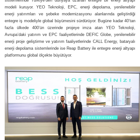
sistemlerinde Türkiye’den dünyaya uzanan entegre bir enerji altyapı
modeli kuruyor. YEO Teknoloji, EPC, enerji depolama, yenilenebilir
enerji yatırımları ve şebeke modernizasyonu alanlarında geliştirdiği
entegre iş modeliyle global büyümesini sürdürüyor. Bugüne kadar 40’tan
fazla ülkede 400’ün üzerinde projeye imza atan YEO Teknoloji,
Avrupa’daki yatırım ve EPC faaliyetlerinde DEFIC Globe, yenilenebilir
enerji proje geliştirme ve yatırım faaliyetlerinde CALL Energy, bataryalı
enerji depolama sistemlerinde ise Reap Battery ile entegre enerji altyapı
platformunu global ölçekte büyütüyor.