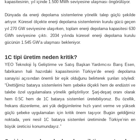
kapasitesinin, yıl içinde 1.500 MWh seviyesine ulaşması öngörülüyor.
Dünyada da enerji depolama sistemlerine yönelik talep güçlü şekilde
artıyor. Küresel ölçekte enerji depolama sistemlerinin kurulu gücü geçen
yıl 270 GW seviyesine ulaşırken, toplam enerji depolama kapasitesi 630
GWh seviyesine çıktı. 2034 yılında küresel enerji depolama kurulu
gücünün 1.545 GW’a ulaşması bekleniyor.
1C tipi üretim neden kritik?
YEO Teknoloji İş Geliştirme ve Satış Başkan Yardımcısı Barış Esen,
fabrikanın hali hazırdaki kapasitesinin Türkiye’de enerji depolama
sanayisi açısından önemli bir eşik olduğunu belirterek şunları söyledi:
“Ürettiğimiz batarya sistemlerini hem şebeke ölçekli hem de endüstri ve
talebe özel uygulamalara yönelik geliştiriliyor. Şarj-deşarj oranı olarak
hem 0.5C hem de 1C batarya sistemleri üretebiliyoruz. Bu özellik,
frekans düzenleme, ani yük değişimlerine hızlı yanıt verme ve yüksek
güçlü şebeke uygulamaları için kritik önem taşıyor. Bugün geldiğimiz
noktada, yeni nesil 1C batarya sistemleri üretiminde Türkiye’nin en
büyük üreticisi konumundayız.”