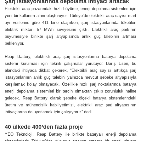
Şarj istasyonlarında depolama ihtiyacı artacak
Elektrikli araç pazarındaki hızlı büyüme, enerji depolama sistemleri için
yeni bir kullanım alanı oluşturuyor. Türkiye’de elektrikli araç sayısı mart
ayı verilerine göre 411 bine ulaşırken, şarj istasyonlarında tüketilen
elektrik miktarı 67 MWh seviyesine çıktı. Elektrikli araç parkının
büyümesiyle birlikte şarj altyapısında anlık güç talebinin artması
bekleniyor.
Reap Battery, elektrikli araç şarj istasyonlarına batarya depolama
sistemi kurulması için teknik çalışmalar yürütüyor. Barış Esen, bu
alandaki ihtiyaca dikkat çekerek, “Elektrikli araç sayısı arttıkça şarj
istasyonlarının anlık güç talebini yalnızca mevcut şebeke altyapısıyla
karşılamak kolay olmayacak. Özellikle hızlı şarj noktalarında batarya
enerji depolama sistemleri bir tercih olmaktan çıkıp zorunluluk haline
gelecek. Reap Battery olarak şebeke ölçekli batarya sistemlerindeki
üretim ve mühendislik kabiliyetimizi, elektrikli araç şarj altyapısının
ihtiyaçlarına da uyarlamak için çalışıyoruz” dedi.
40 ülkede 400’den fazla proje
YEO Teknoloji, Reap Battery ile birlikte bataryalı enerji depolama