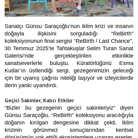
Sanatçı Günsu Saraçoğlu’nun iklim krizi ve insanın
doğayla ilişkisini sorguladığı “ReBirth”
koleksiyonunun final sergisi “ReBirth / Last Chance”,
30 Temmuz 2025’te Tahtakuşlar Selim Turan Sanat
Galerisi’nde gerçekleştirilen etkinlikle
sanatseverlerle buluştu. Küratörlüğünü Esma
Kudar’ın üstlendiği sergi, gezegenimizin geleceği
için bir uyanış çağrısı niteliği taşıyor ve izleyicilerde
derin yankı uyandırdı.
Geçici Sakinler, Kalıcı Etkiler
“Bizler bu gezegenin geçici sakinleriyiz” diyen
Günsu Saraçoğlu, “ReBirth” koleksiyonu aracılığıyla
doğanın kırılgan dengesine dikkat çekti. İklim
krizinin görünmez sonuçlarından kentsel
dönüşümün yok ettiği ekosistemlere uzanan eserler,