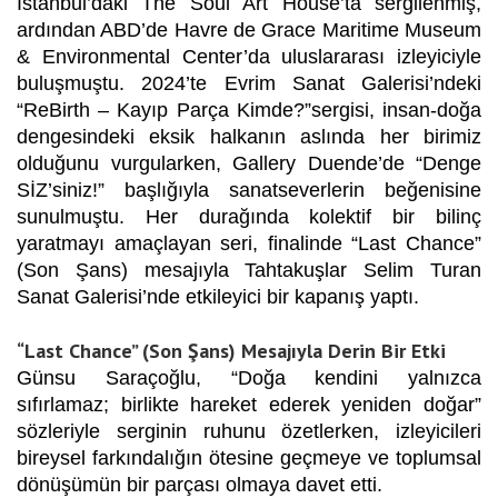
İstanbul’daki The Soul Art House’ta sergilenmiş,
ardından ABD’de Havre de Grace Maritime Museum
& Environmental Center’da uluslararası izleyiciyle
buluşmuştu. 2024’te Evrim Sanat Galerisi’ndeki
“ReBirth – Kayıp Parça Kimde?”sergisi, insan-doğa
dengesindeki eksik halkanın aslında her birimiz
olduğunu vurgularken, Gallery Duende’de “Denge
SİZ’siniz!” başlığıyla sanatseverlerin beğenisine
sunulmuştu. Her durağında kolektif bir bilinç
yaratmayı amaçlayan seri, finalinde “Last Chance”
(Son Şans) mesajıyla Tahtakuşlar Selim Turan
Sanat Galerisi’nde etkileyici bir kapanış yaptı.
“Last Chance” (Son Şans) Mesajıyla Derin Bir Etki
Günsu Saraçoğlu, “Doğa kendini yalnızca
sıfırlamaz; birlikte hareket ederek yeniden doğar”
sözleriyle serginin ruhunu özetlerken, izleyicileri
bireysel farkındalığın ötesine geçmeye ve toplumsal
dönüşümün bir parçası olmaya davet etti.