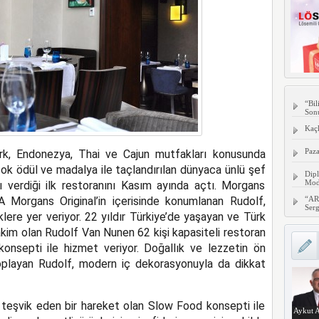
“Bil
Son
Kaç
Paza
Türk, Endonezya, Thai ve Cajun mutfakları konusunda
ok ödül ve madalya ile taçlandırılan dünyaca ünlü şef
Dipl
Mode
 verdiği ilk restoranını Kasım ayında açtı. Morgans
A Morgans Original’in içerisinde konumlanan Rudolf,
“AR
Serg
ere yer veriyor. 22 yıldır Türkiye’de yaşayan ve Türk
akim olan Rudolf Van Nunen 62 kişi kapasiteli restoran
onsepti ile hizmet veriyor. Doğallık ve lezzetin ön
playan Rudolf, modern iç dekorasyonuyla da dikkat
ı teşvik eden bir hareket olan Slow Food konsepti ile
Aykut A