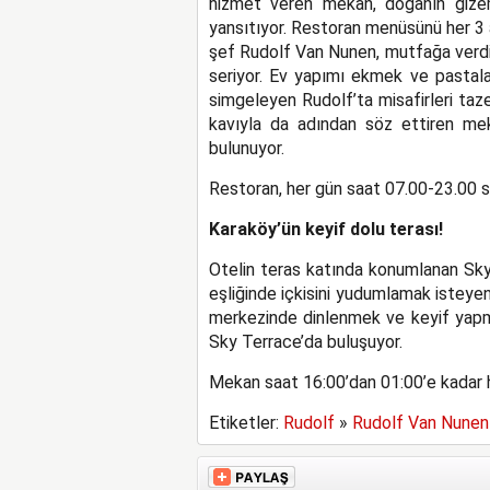
hizmet veren mekan, doğanın gizemli
yansıtıyor. Restoran menüsünü her 3 
şef Rudolf Van Nunen, mutfağa verdi
seriyor. Ev yapımı ekmek ve pastalar
simgeleyen Rudolf’ta misafirleri taz
kavıyla da adından söz ettiren mek
bulunuyor.
Restoran, her gün saat 07.00-23.00 sa
Karaköy’ün keyif dolu terası!
Otelin teras katında konumlanan Sk
eşliğinde içkisini yudumlamak isteyen
merkezinde dinlenmek ve keyif yapm
Sky Terrace’da buluşuyor.
Mekan saat 16:00’dan 01:00’e kadar h
Etiketler:
Rudolf
»
Rudolf Van Nunen