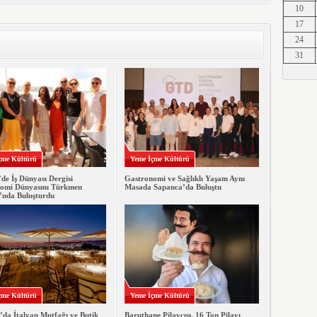
10
Erkut A
17
24
31
Erkut A
Erkut A
çme Kültürü
Yeme İçme Kültürü
de İş Dünyası Dergisi
Gastronomi ve Sağlıklı Yaşam Aynı
omi Dünyasını Türkmen
Masada Sapanca’da Buluştu
’nda Buluşturdu
Erkut A
Erkut A
çme Kültürü
Yeme İçme Kültürü
’da İtalyan Mutfağı ve Butik
Baruthane Pilavcısı, 16 Ton Pilavı