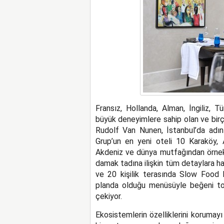
Fransız, Hollanda, Alman, İngiliz, 
büyük deneyimlere sahip olan ve birç
Rudolf Van Nunen, İstanbul’da adını
Grup’un en yeni oteli 10 Karaköy, 
Akdeniz ve dünya mutfağından örnekl
damak tadına ilişkin tüm detaylara h
ve 20 kişilik terasında Slow Food k
planda olduğu menüsüyle beğeni to
çekiyor.
Ekosistemlerin özelliklerini korumay