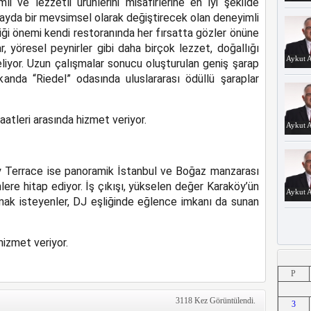
 ve lezzetli ürünlerini misafirlerine en iyi şekilde
ayda bir mevsimsel olarak değiştirecek olan deneyimli
ği önemi kendi restoranında her fırsatta gözler önüne
, yöresel peynirler gibi daha birçok lezzet, doğallığı
Aykut A
eliyor. Uzun çalışmalar sonucu oluşturulan geniş şarap
anda “Riedel” odasında uluslararası ödüllü şaraplar
atleri arasında hizmet veriyor.
Aykut A
y Terrace ise panoramik İstanbul ve Boğaz manzarası
lere hitap ediyor. İş çıkışı, yükselen değer Karaköy’ün
Aykut A
ak isteyenler, DJ eşliğinde eğlence imkanı da sunan
izmet veriyor.
Aykut A
P
3118 Kez Görüntülendi.
3