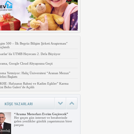
işim 500 – İlk Beşyüz Bilişim Şirketi Araştırması”
uçlandı
karlar’da UTMB Heyecanı 2. Defa Büyüyor
rama, Google Cloud Altyapısına Geçti
oma Yetmiyor: Haliç Üniversitesi “Aranan Mezun”
lini Başlattı
KHE: Hafızanın Rahmi ve Kadim Eşikler” Karma
isi Boho Galeri’de Açıldı
KÖŞE YAZARLARI
“Arama Motorları Evrim Geçirecek”
Her geçen gün internet ve beraberinde
gelen yenilikler günlük yaşantımızın birer
parçası
ltındağ