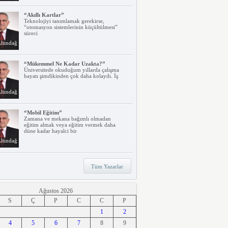
“Akıllı Kartlar”
Teknolojiyi tanımlamak gerekirse,
“otomasyon sistemlerinin küçültülmesi”
süreci
ltındağ
“Mükemmel Ne Kadar Uzakta?”
Üniversitede okuduğum yıllarda çalışma
hayatı şimdikinden çok daha kolaydı. İş
ltındağ
“Mobil Eğitim”
Zamana ve mekana bağımlı olmadan
eğitim almak veya eğitim vermek daha
düne kadar hayalci bir
ltındağ
“Teknoloji, Hızlı Tren ve İrem…”
Tüm Yazarlar
Belki dikkatinizi çekmiştir. Türkiye’nin ilk
hızlı treni Ankara – Eskişehir
ltındağ
Ağustos 2026
S
Ç
P
C
C
P
“Ne Duruyorsunuz, Dijitalleşsenize!”
1
2
Arabanız kendi kendine park ederken, siz
4
apartmanınıza giriyor ve evinizin kapısını
5
6
7
8
9