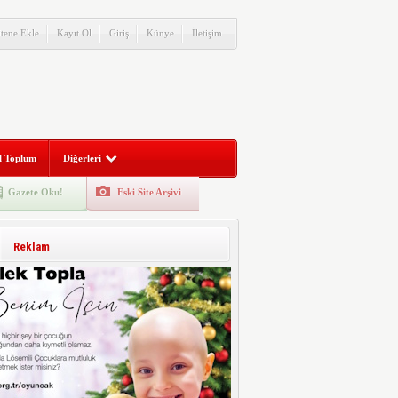
itene Ekle
Kayıt Ol
Giriş
Künye
İletişim
l Toplum
Diğerleri
Gazete Oku!
Eski Site Arşivi
Reklam