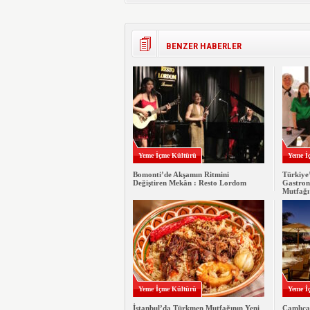
BENZER HABERLER
Yeme İçme Kültürü
Yeme İ
Bomonti’de Akşamın Ritmini
Türkiye’
Değiştiren Mekân : Resto Lordom
Gastron
Mutfağı
Yeme İçme Kültürü
Yeme İ
İstanbul’da Türkmen Mutfağının Yeni
Çamlıca