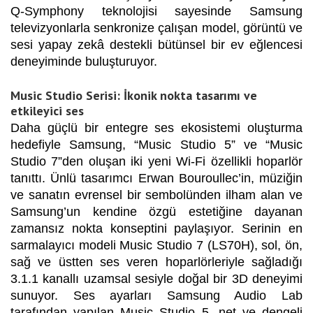
Q-Symphony teknolojisi sayesinde Samsung
televizyonlarla senkronize çalışan model, görüntü ve
sesi yapay zekâ destekli bütünsel bir ev eğlencesi
deneyiminde buluşturuyor.
Music Studio Serisi: İkonik nokta tasarımı ve
etkileyici ses
Daha güçlü bir entegre ses ekosistemi oluşturma
hedefiyle Samsung, “Music Studio 5” ve “Music
Studio 7”den oluşan iki yeni Wi-Fi özellikli hoparlör
tanıttı. Ünlü tasarımcı Erwan Bouroullec’in, müziğin
ve sanatın evrensel bir sembolünden ilham alan ve
Samsung’un kendine özgü estetiğine dayanan
zamansız nokta konseptini paylaşıyor. Serinin en
sarmalayıcı modeli Music Studio 7 (LS70H), sol, ön,
sağ ve üstten ses veren hoparlörleriyle sağladığı
3.1.1 kanallı uzamsal sesiyle doğal bir 3D deneyimi
sunuyor. Ses ayarları Samsung Audio Lab
tarafından yapılan Music Studio 5, net ve dengeli