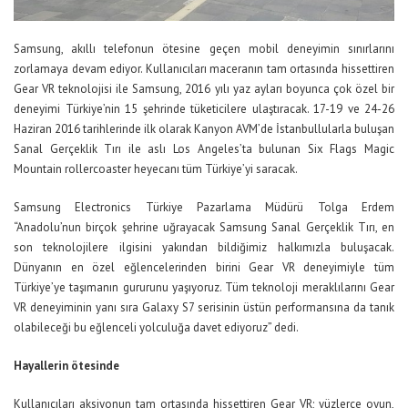
Samsung, akıllı telefonun ötesine geçen mobil deneyimin sınırlarını
zorlamaya devam ediyor. Kullanıcıları maceranın tam ortasında hissettiren
Gear VR teknolojisi ile Samsung, 2016 yılı yaz ayları boyunca çok özel bir
deneyimi Türkiye’nin 15 şehrinde tüketicilere ulaştıracak. 17-19 ve 24-26
Haziran 2016 tarihlerinde ilk olarak Kanyon AVM’de İstanbullularla buluşan
Sanal Gerçeklik Tırı ile aslı Los Angeles’ta bulunan Six Flags Magic
Mountain rollercoaster heyecanı tüm Türkiye’yi saracak.
Samsung Electronics Türkiye Pazarlama Müdürü Tolga Erdem
“Anadolu’nun birçok şehrine uğrayacak Samsung Sanal Gerçeklik Tırı, en
son teknolojilere ilgisini yakından bildiğimiz halkımızla buluşacak.
Dünyanın en özel eğlencelerinden birini Gear VR deneyimiyle tüm
Türkiye’ye taşımanın gururunu yaşıyoruz. Tüm teknoloji meraklılarını Gear
VR deneyiminin yanı sıra Galaxy S7 serisinin üstün performansına da tanık
olabileceği bu eğlenceli yolculuğa davet ediyoruz” dedi.
Hayallerin ötesinde
Kullanıcıları aksiyonun tam ortasında hissettiren Gear VR; yüzlerce oyun,