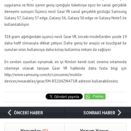
uygulama ve filmi içeren geniş içeriğiyle tüketiciye eşsiz bir sanal gerçeklik
deneyimi sunuyor. Üçüncü nesil Gear VR sanal gerçeklik gözlüğü Samsung
Galaxy S7, Galaxy S7 edge, Galaxy S6, Galaxy S6 edge ve Galaxy Note5 ile
kullanılabiliyor.
318 gram ağırlığındaki üçüncü nesil Gear VR, önceki modellerden yüzde 19
daha hafif olmasıyla dikkat çekiyor. Daha geniş bir arayüz ve touchpad ile
sunulan ürün, kullanıcıya daha kolay kullanma imkanı da sağlıyor.
En sevilen oyunları oynamak, en iyi filmleri kendi özel sinema ortamında
izlemeye olanak tanıyan Gear VR hakkında daha fazla bilgi için
http://www.samsung.com/tr/consumer/mobile-
devices/wearables/gear/SM-R321NZWATUR
adresini kullanabilirsiniz.
ÖNCEKİ HABER
SONRAKİ HABER
Yorumlar
(0)
Yorum Yapın