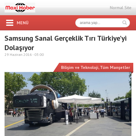
Normal Site
MENÜ
Samsung Sanal Gerçeklik Tırı Türkiye’yi
Dolaşıyor
29 Haziran 2016 -
03:00
Bilişim ve Teknoloji
,
Tüm Manşetler