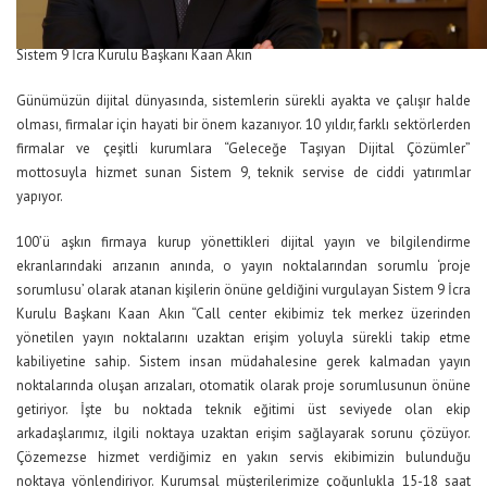
Sistem 9 İcra Kurulu Başkanı Kaan Akın
Günümüzün dijital dünyasında, sistemlerin sürekli ayakta ve çalışır halde
olması, firmalar için hayati bir önem kazanıyor. 10 yıldır, farklı sektörlerden
firmalar ve çeşitli kurumlara “Geleceğe Taşıyan Dijital Çözümler”
mottosuyla hizmet sunan Sistem 9, teknik servise de ciddi yatırımlar
yapıyor.
100’ü aşkın firmaya kurup yönettikleri dijital yayın ve bilgilendirme
ekranlarındaki arızanın anında, o yayın noktalarından sorumlu ‘proje
sorumlusu’ olarak atanan kişilerin önüne geldiğini vurgulayan Sistem 9 İcra
Kurulu Başkanı Kaan Akın
“
Call center ekibimiz tek merkez üzerinden
yönetilen yayın noktalarını uzaktan erişim yoluyla sürekli takip etme
kabiliyetine sahip. Sistem insan müdahalesine gerek kalmadan yayın
noktalarında oluşan arızaları, otomatik olarak proje sorumlusunun önüne
getiriyor. İşte bu noktada teknik eğitimi üst seviyede olan ekip
arkadaşlarımız, ilgili noktaya uzaktan erişim sağlayarak sorunu çözüyor.
Çözemezse hizmet verdiğimiz en yakın servis ekibimizin bulunduğu
noktaya yönlendiriyor. Kurumsal müşterilerimize çoğunlukla 15-18 saat