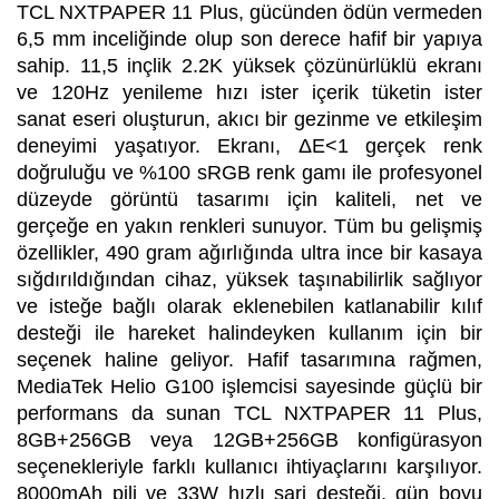
TCL NXTPAPER 11 Plus, gücünden ödün vermeden
6,5 mm inceliğinde olup son derece hafif bir yapıya
sahip. 11,5 inçlik 2.2K yüksek çözünürlüklü ekranı
ve 120Hz yenileme hızı ister içerik tüketin ister
sanat eseri oluşturun, akıcı bir gezinme ve etkileşim
deneyimi yaşatıyor. Ekranı, ΔE<1 gerçek renk
doğruluğu ve %100 sRGB renk gamı ile profesyonel
düzeyde görüntü tasarımı için kaliteli, net ve
gerçeğe en yakın renkleri sunuyor. Tüm bu gelişmiş
özellikler, 490 gram ağırlığında ultra ince bir kasaya
sığdırıldığından cihaz, yüksek taşınabilirlik sağlıyor
ve isteğe bağlı olarak eklenebilen katlanabilir kılıf
desteği ile hareket halindeyken kullanım için bir
seçenek haline geliyor. Hafif tasarımına rağmen,
MediaTek Helio G100 işlemcisi sayesinde güçlü bir
performans da sunan TCL NXTPAPER 11 Plus,
8GB+256GB veya 12GB+256GB konfigürasyon
seçenekleriyle farklı kullanıcı ihtiyaçlarını karşılıyor.
8000mAh pili ve 33W hızlı şarj desteği, gün boyu