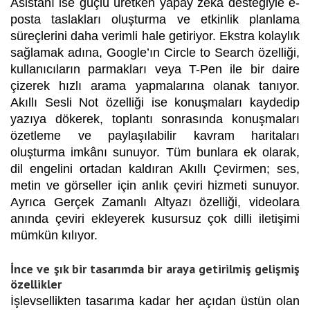
Asistanı ise güçlü üretken yapay zekâ desteğiyle e-
posta taslakları oluşturma ve etkinlik planlama
süreçlerini daha verimli hale getiriyor. Ekstra kolaylık
sağlamak adına, Google’ın Circle to Search özelliği,
kullanıcıların parmakları veya T-Pen ile bir daire
çizerek hızlı arama yapmalarına olanak tanıyor.
Akıllı Sesli Not özelliği ise konuşmaları kaydedip
yazıya dökerek, toplantı sonrasında konuşmaları
özetleme ve paylaşılabilir kavram haritaları
oluşturma imkânı sunuyor. Tüm bunlara ek olarak,
dil engelini ortadan kaldıran Akıllı Çevirmen; ses,
metin ve görseller için anlık çeviri hizmeti sunuyor.
Ayrıca Gerçek Zamanlı Altyazı özelliği, videolara
anında çeviri ekleyerek kusursuz çok dilli iletişimi
mümkün kılıyor.
İnce ve şık bir tasarımda bir araya getirilmiş gelişmiş
özellikler
İşlevsellikten tasarıma kadar her açıdan üstün olan