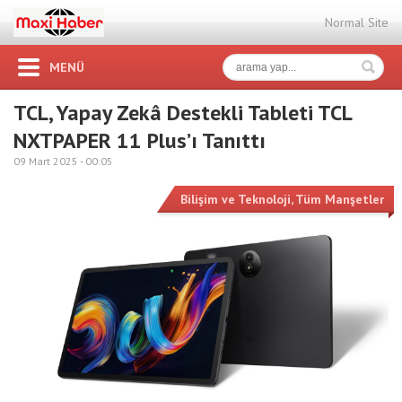
Normal Site
MENÜ
TCL, Yapay Zekâ Destekli Tableti TCL
NXTPAPER 11 Plus’ı Tanıttı
09 Mart 2025 -
00:05
Bilişim ve Teknoloji
,
Tüm Manşetler