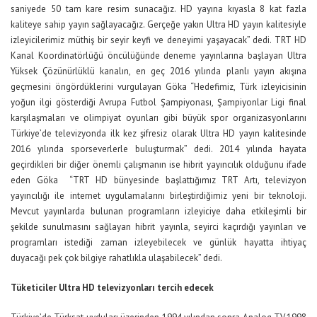
saniyede 50 tam kare resim sunacağız. HD yayına kıyasla 8 kat fazla
kaliteye sahip yayın sağlayacağız. Gerçeğe yakın Ultra HD yayın kalitesiyle
izleyicilerimiz müthiş bir seyir keyfi ve deneyimi yaşayacak” dedi. TRT HD
Kanal Koordinatörlüğü öncülüğünde deneme yayınlarına başlayan Ultra
Yüksek Çözünürlüklü kanalın, en geç 2016 yılında planlı yayın akışına
geçmesini öngördüklerini vurgulayan Göka “Hedefimiz, Türk izleyicisinin
yoğun ilgi gösterdiği Avrupa Futbol Şampiyonası, Şampiyonlar Ligi final
karşılaşmaları ve olimpiyat oyunları gibi büyük spor organizasyonlarını
Türkiye’de televizyonda ilk kez şifresiz olarak Ultra HD yayın kalitesinde
2016 yılında sporseverlerle buluşturmak” dedi. 2014 yılında hayata
geçirdikleri bir diğer önemli çalışmanın ise hibrit yayıncılık olduğunu ifade
eden Göka “TRT HD bünyesinde başlattığımız TRT Artı, televizyon
yayıncılığı ile internet uygulamalarını birleştirdiğimiz yeni bir teknoloji.
Mevcut yayınlarda bulunan programların izleyiciye daha etkileşimli bir
şekilde sunulmasını sağlayan hibrit yayınla, seyirci kaçırdığı yayınları ve
programları istediği zaman izleyebilecek ve günlük hayatta ihtiyaç
duyacağı pek çok bilgiye rahatlıkla ulaşabilecek” dedi.
Tüketiciler Ultra HD televizyonları tercih edecek