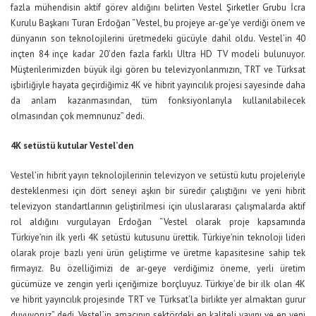
fazla mühendisin aktif görev aldığını belirten Vestel Şirketler Grubu İcra
Kurulu Başkanı Turan Erdoğan “Vestel, bu projeye ar-ge’ye verdiği önem ve
dünyanın son teknolojilerini üretmedeki gücüyle dahil oldu. Vestel’in 40
inçten 84 inçe kadar 20’den fazla farklı Ultra HD TV modeli bulunuyor.
Müşterilerimizden büyük ilgi gören bu televizyonlarımızın, TRT ve Türksat
işbirliğiyle hayata geçirdiğimiz 4K ve hibrit yayıncılık projesi sayesinde daha
da anlam kazanmasından, tüm fonksiyonlarıyla kullanılabilecek
olmasından çok memnunuz” dedi.
4K setüstü kutular Vestel’den
Vestel’in hibrit yayın teknolojilerinin televizyon ve setüstü kutu projeleriyle
desteklenmesi için dört seneyi aşkın bir süredir çalıştığını ve yeni hibrit
televizyon standartlarının geliştirilmesi için uluslararası çalışmalarda aktif
rol aldığını vurgulayan Erdoğan “Vestel olarak proje kapsamında
Türkiye’nin ilk yerli 4K setüstü kutusunu ürettik. Türkiye’nin teknoloji lideri
olarak proje bazlı yeni ürün geliştirme ve üretme kapasitesine sahip tek
firmayız. Bu özelliğimizi de ar-geye verdiğimiz öneme, yerli üretim
gücümüze ve zengin yerli içeriğimize borçluyuz. Türkiye’de bir ilk olan 4K
ve hibrit yayıncılık projesinde TRT ve Türksat’la birlikte yer almaktan gurur
duyuyoruz” dedi. Vestel’in amacının sektördeki en kaliteli yayını ve en yeni