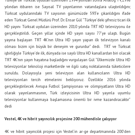
Türkiye’de Türksat uyduları üzerinden 1994 yılından sonra Analog TV,1998
yılından itibaren ise Sayısal TV yayınlarının vatandaşlara ulaştırıldığını;
Türksat uydularındaki TV sayısının günümüzde 593’e çıkarıldığını ifade
eden Türksat Genel Müdürü Prof. Dr. Ensar Gül “Türkiye’deki şifresiz ticari ilk
HD yayını Türksat uyduları üzerinden 2010 yılında TRT HD televizyonu ile
gerçekleştirildi. Geçen yıllar içinde HD yayın sayısı 77’ye ulaştı. Bugün
yayına başlayan TRT 4K’nın Ultra HD yayın yapan ilk televizyon kanalı
olması bizim için büyük bir deneyim ve gururdur” dedi.
TRT ve Türksat
işbirliğiyle Türkiye’de ilk, dünyada ise sayılı Ultra HD kanallardan biri olacak
TRT 4K’nın yayın hayatına başladığını vurgulayan Gül “Ülkemizde Ultra HD
televizyonlar teknoloji marketlerde ve ilgili satış noktalarında tüketicilere
sunuldu. Dolayısıyla yeni televizyon alan kullanıcıların Ultra HD
televizyonları tercih etmelerini bekliyoruz. Özellikle 2016 yılında
gerçekleştirilecek Avrupa Futbol Şampiyonası ve olimpiyatların Ultra HD
olarak yayınlanmasının, Türk izleyicisinin Ultra HD yayınla uyumlu
televizyonlar kullanmaya başlamasına önemli bir ivme kazandıracaktır”
dedi
Vestel, 4K ve hibrit yayıncılık projesine 200 mühendisle çalışıyor
4K ve hibrit yayıncılık projesi için Vestel’in ar-ge departmanında 200’den