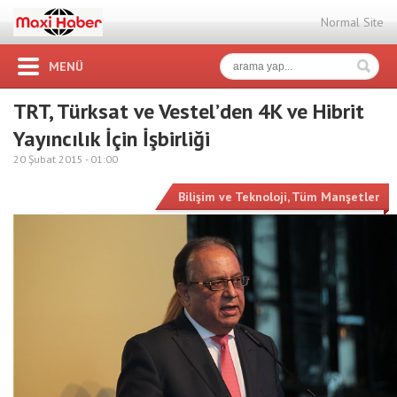
Normal Site
MENÜ
TRT, Türksat ve Vestel’den 4K ve Hibrit
Yayıncılık İçin İşbirliği
20 Şubat 2015 -
01:00
Bilişim ve Teknoloji
,
Tüm Manşetler