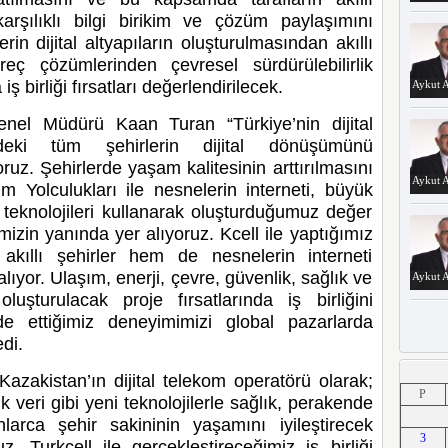
arşılıklı bilgi birikim ve çözüm paylaşımını
n dijital altyapıların oluşturulmasından akıllı
üreç çözümlerinden çevresel sürdürülebilirlik
iş birliği fırsatları değerlendirilecek.
Aykut A
 Genel Müdürü Kaan Turan “Türkiye’nin dijital
deki tüm şehirlerin dijital dönüşümünü
oruz. Şehirlerde yaşam kalitesinin arttırılmasını
Aykut A
 Yolculukları ile nesnelerin interneti, büyük
l teknolojileri kullanarak oluşturduğumuz değer
mizin yanında yer alıyoruz. Kcell ile yaptığımız
akıllı şehirler hem de nesnelerin interneti
lıyor. Ulaşım, enerji, çevre, güvenlik, sağlık ve
Aykut A
uşturulacak proje fırsatlarında iş birliğini
lde ettiğimiz deneyimimizi global pazarlarda
di.
Aykut A
Kazakistan’ın dijital telekom operatörü olarak;
P
 veri gibi yeni teknolojilerle sağlık, perakende
larca şehir sakininin yaşamını iyileştirecek
3
z. Turkcell ile gerçekleştireceğimiz iş birliği