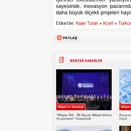
sayesinde, inovasyon pazarında
daha büyük ölçekli projeleri hay
Etiketler:
Kaan Turan
»
Kcell
»
Turkcel
BENZER HABERLER
Bilişim ve Teknoloji
Bilişim
“Bilişim 500 – İlk Beşyüz Bilişim Şirketi
Pazaram
Araştırması” Sonuçlandı
Geçti