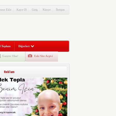
itene Ekle
Kayıt Ol
Giriş
Künye
İletişim
l Toplum
Diğerleri
Gazete Oku!
Eski Site Arşivi
Reklam