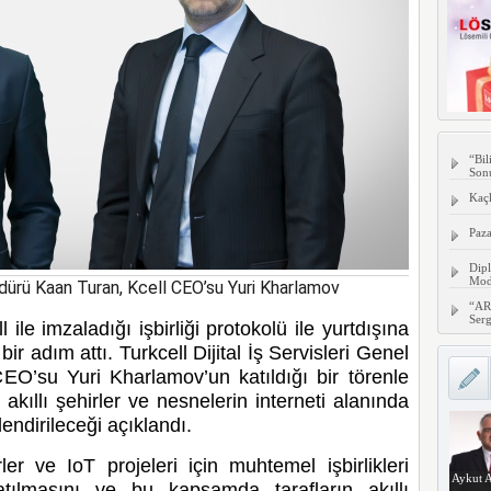
“Bil
Son
Kaç
Paza
Dipl
Mode
Müdürü Kaan Turan, Kcell CEO’su Yuri Kharlamov
“AR
Serg
ll ile imzaladığı işbirliği protokolü ile yurtdışına
r adım attı. Turkcell Dijital İş Servisleri Genel
 CEO’su
Yuri Kharlamov
’un katıldığı bir törenle
kıllı şehirler ve nesnelerin interneti alanında
lendirileceği açıklandı.
rler ve IoT projeleri için muhtemel işbirlikleri
Aykut A
tılmasını ve bu kapsamda tarafların akıllı