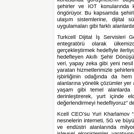
şehirler ve IOT konularında k
öngörüyor. Bu kapsamda şehirleri
ulaşım sistemlerine, dijital s
uygulamaları gibi farklı alanlarda 
Turkcell Dijital İş Servisleri
entegratörü olarak ülkemiz
gerçekleştirmek hedefiyle ilerliy
hedefleyen Akıllı Şehir Dönüşüm
veri, yapay zeka gibi yeni nesi
yaratan hizmetlerimizle şehirleri
işbirliğinin odağında da hem 
alanlarına yönelik çözümler yer a
yaşam gibi temel alanlarda ol
derinleştirerek, yurt içinde e
değerlendirmeyi hedefliyoruz” de
Kcell CEO’su
Yuri Kharlamov
“
nesnelerin interneti, 5G ve büyük
ve endüstri alanlarında milyon
işlevsel ekosistemler yaratıyoru