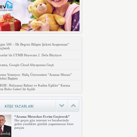
işim 500 – İlk Beşyüz Bilişim Şirketi Araştırması”
uçlandı
karlar’da UTMB Heyecanı 2. Defa Büyüyor
rama, Google Cloud Altyapısına Geçti
oma Yetmiyor: Haliç Üniversitesi “Aranan Mezun”
lini Başlattı
KHE: Hafızanın Rahmi ve Kadim Eşikler” Karma
isi Boho Galeri’de Açıldı
KÖŞE YAZARLARI
“Arama Motorları Evrim Geçirecek”
Her geçen gün internet ve beraberinde
gelen yenilikler günlük yaşantımızın birer
parçası
ltındağ