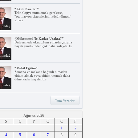
“Akıllı Kartlar”
Teknolojiyi tanımlamak gerekirse,
“otomasyon sistemlerinin küçültülmesi”
süreci
ltındağ
“Mükemmel Ne Kadar Uzakta?”
Üniversitede okuduğum yıllarda çalışma
hayatı şimdikinden çok daha kolaydı. İş
ltındağ
“Mobil Eğitim”
Zamana ve mekana bağımlı olmadan
eğitim almak veya eğitim vermek daha
düne kadar hayalci bir
ltındağ
“Teknoloji, Hızlı Tren ve İrem…”
Tüm Yazarlar
Belki dikkatinizi çekmiştir. Türkiye’nin ilk
hızlı treni Ankara – Eskişehir
ltındağ
Ağustos 2026
S
Ç
P
C
C
P
“Ne Duruyorsunuz, Dijitalleşsenize!”
1
2
Arabanız kendi kendine park ederken, siz
4
apartmanınıza giriyor ve evinizin kapısını
5
6
7
8
9