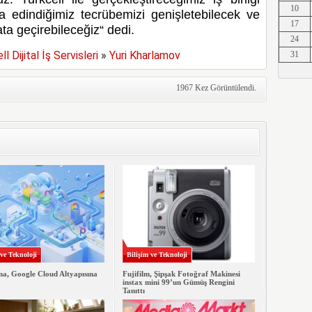
10
 edindiğimiz tecrübemizi genişletebilecek ve
Erkut A
17
ata geçirebileceğiz“
dedi.
24
l Dijital İş Servisleri
»
Yuri Kharlamov
31
Erkut A
1967 Kez Görüntülendi.
Erkut A
Erkut A
 ve Teknoloji
Bilişim ve Teknoloji
a, Google Cloud Altyapısına
Fujifilm, Şipşak Fotoğraf Makinesi
Erkut A
instax mini 99’un Gümüş Rengini
Tanıttı