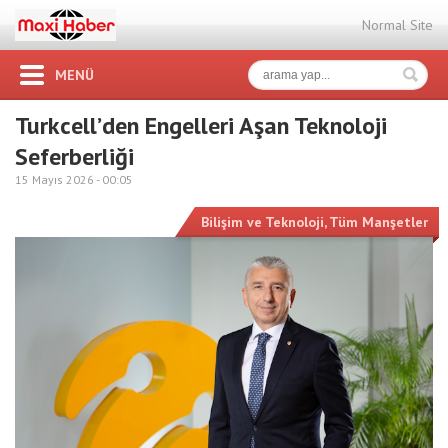
Normal Site
MENÜ
Turkcell’den Engelleri Aşan Teknoloji
Seferberliği
15 Mayıs 2026 -
00:05
Bilişim ve Teknoloji
,
Tüm Manşetler