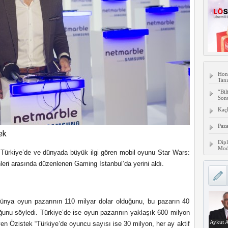
Hon
Tanı
“Bil
Son
Kaç
Paza
ek
Dipl
Mode
 Türkiye’de ve dünyada büyük ilgi gören mobil oyunu Star Wars:
leri arasında düzenlene
n
Gaming İstanbul’da yerini aldı.
ya oyun pazarının 110 milyar dolar olduğunu, bu pazarın 40
uğunu söyledi. Türkiye’de ise oyun pazarının yaklaşık 600 milyon
Aykut A
eyen Özistek “Türkiye’de oyuncu sayısı ise 30 milyon, her ay aktif