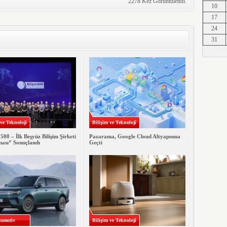
2278 Kez Görüntülendi.
10
Erkut A
17
24
31
Erkut A
Erkut A
 ve Teknoloji
Bilişim ve Teknoloji
 500 – İlk Beşyüz Bilişim Şirketi
Pazarama, Google Cloud Altyapısına
ması” Sonuçlandı
Geçti
Erkut A
Erkut A
omotiv
Bilişim ve Teknoloji