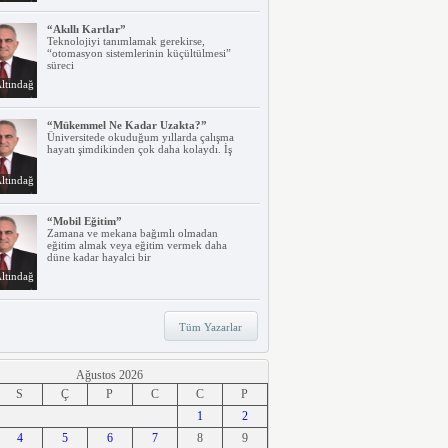
“Akıllı Kartlar”
Teknolojiyi tanımlamak gerekirse,
“otomasyon sistemlerinin küçültülmesi”
süreci
ltındağ
“Mükemmel Ne Kadar Uzakta?”
Üniversitede okuduğum yıllarda çalışma
hayatı şimdikinden çok daha kolaydı. İş
ltındağ
“Mobil Eğitim”
Zamana ve mekana bağımlı olmadan
eğitim almak veya eğitim vermek daha
düne kadar hayalci bir
ltındağ
“Teknoloji, Hızlı Tren ve İrem…”
Tüm Yazarlar
Belki dikkatinizi çekmiştir. Türkiye’nin ilk
hızlı treni Ankara – Eskişehir
ltındağ
Ağustos 2026
S
Ç
P
C
C
P
“Ne Duruyorsunuz, Dijitalleşsenize!”
1
2
Arabanız kendi kendine park ederken, siz
4
apartmanınıza giriyor ve evinizin kapısını
5
6
7
8
9