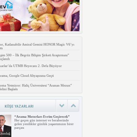
or, Katlanabilir Amiral Gemisi HONOR Magic V6’yı
ttı
işim 500 – İlk Beşyüz Bilişim Şirketi Araştırması”
uçlandı
karlar’da UTMB Heyecanı 2. Defa Büyüyor
rama, Google Cloud Altyapısına Geçti
oma Yetmiyor: Haliç Üniversitesi “Aranan Mezun”
lini Başlattı
KÖŞE YAZARLARI
“Arama Motorları Evrim Geçirecek”
Her geçen gün internet ve beraberinde
gelen yenilikler günlük yaşantımızın birer
parçası
ltındağ