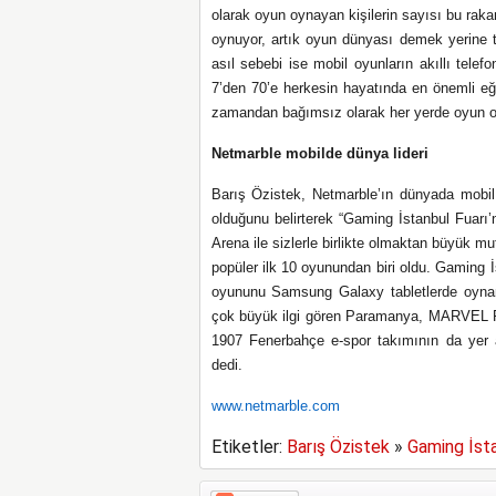
olarak oyun oynayan kişilerin sayısı bu ra
oynuyor, artık oyun dünyası demek yerine
asıl sebebi ise mobil oyunların akıllı tele
7’den 70’e herkesin hayatında en önemli eğl
zamandan bağımsız olarak her yerde oyun
Netmarble mobilde dünya lideri
Barış Özistek, Netmarble’ın dünyada mobil o
olduğunu belirterek “Gaming İstanbul Fuarı
Arena ile sizlerle birlikte olmaktan büyük 
popüler ilk 10 oyunundan biri oldu. Gaming 
oyununu Samsung Galaxy tabletlerde oynam
çok büyük ilgi gören Paramanya, MARVEL Fu
1907 Fenerbahçe e-spor takımının da yer 
dedi.
www.netmarble.com
Etiketler:
Barış Özistek
»
Gaming İst