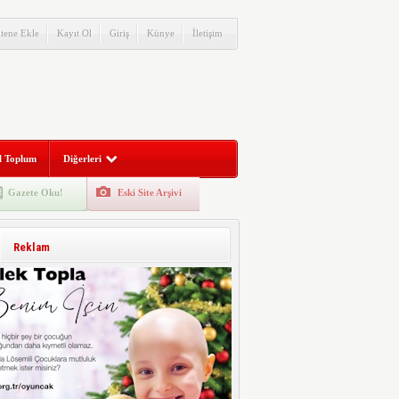
itene Ekle
Kayıt Ol
Giriş
Künye
İletişim
l Toplum
Diğerleri
Gazete Oku!
Eski Site Arşivi
Reklam