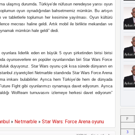
kama ulaşmış durumda. Türkiye’de nüfusun neredeyse yarısı oyun
 toplumun oyun oynadığından bahsetmemiz mümkün. Bu artışın
fon ve tabletlerle toplumun her kesimine yayılması. Oyun kültürü
ence mecrası haline geldi. Artık mobil ile birlikte mekandan ve
Aykut A
 oynamak mümkün hale geldi”
dedi
.
yunlara liderlik eden en büyük 5 oyun şirketinden birisi birisi
Aykut A
’nda oyunseverlere en popüler oyunlarından biri Star Wars Force
mutluluk duyuyoruz. Star Wars oyunu çok kısa sürede dünyanın en
İstanbul ziyaretçileri Netmarble standında Star Wars Force Arena
a imkanı bulabilirler. Ayrıca hem Türkiye’de hem de dünyada
Aykut A
ture Fight gibi oyunlarımızı oynamaya davet ediyorum. Ayrıca
aldığı Wolfteam turnuvasını izlemeye herkesi davet ediyorum”
Aykut A
P
anbul
»
Netmarble
»
Star Wars: Force Arena oyunu
3