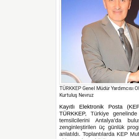
TÜRKKEP Genel Müdür Yardımcısı Ol
Kurtuluş Nevruz
Kayıtlı Elektronik Posta (KE
TÜRKKEP,
Türkiye genelin
temsilcilerini Antalya’da bu
zenginleştirilen üç günlük pr
anlatıldı. Toplantılarda KEP Mu