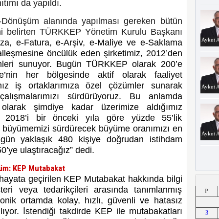
tımı da yapıldı.
e-Dönüşüm alanında yapılması gereken bütün
rini belirten TÜRKKEP Yönetim Kurulu Başkanı
Aykut A
za, e-Fatura, e-Arşiv, e-Maliye ve e-Saklama
jitalleşmesine öncülük eden şirketimiz, 2012’den
ümleri sunuyor. Bugün TÜRKKEP olarak 200’e
e’nin her bölgesinde aktif olarak faaliyet
ğımız iş ortaklarımıza özel çözümler sunarak
Aykut A
in çalışmalarımızı sürdürüyoruz. Bu anlamda
 olarak şimdiye kadar üzerimize aldığımız
k. 2018’i bir önceki yıla göre yüzde 55’lik
a büyümemizi sürdürecek büyüme oranımızı en
Aykut A
Bugün
yaklaşık 480 kişiye doğrudan istihdam
0’ye ulaştıracağız
” dedi.
züm: KEP Mutabakat
k hayata geçirilen KEP Mutabakat hakkında bilgi
Aykut A
teri veya tedarikçileri arasında tanımlanmış
P
onik ortamda kolay, hızlı, güvenli ve hatasız
lıyor. İstendiği takdirde KEP ile mutabakatları
3