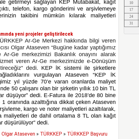
ale getirmeyi sağlayan KEP Mutabakat, kağıt
10
Erkut A
çıktı, telefon, kargo gönderimi ve arşivlemeye
17
inizin takibini mümkün kılarak maliyetleri
24
31
nda yeni projeler geliştirilecek
Erkut A
 TÜRKKEP Ar-Ge Merkezi hakkında bilgi veren
sı Olgar Ataseven “Bugüne kadar yaptığımız
le Ar-Ge merkezimizi Bakanlık onayını alarak
 hizmet veren Ar-Ge merkezimizde e-Dönüşüm
Erkut A
tireceğiz” dedi.
KEP İK sistemi ile şirketlere
ağladıklarını vurgulayan Ataseven “KEP İK
ğimiz yıl yüzde 70’e varan oranlarda maliyet
de 50 çalışanı olan bir şirketin yıllık 10 bin TL
dar düşüyor”
dedi.
E-Fatura ile 2018’de 80 bine
Erkut A
de 1 oranında azalttığına dikkat çeken Ataseven
arşivleme, kargo ve noter maliyetleri azaltılarak,
maliyetleri de dahil ortalama 8 TL olan kağıt
ar düşürülüyor”
dedi.
Erkut A
»
Olgar Ataseven
»
TÜRKKEP
»
TÜRKKEP Başvuru