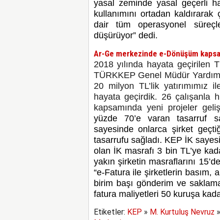
yasal zeminde yasal geçerli h
kullanımını ortadan kaldırarak 
dair tüm operasyonel süreçler
düşürüyor”
dedi.
Ar-Ge merkezinde e-Dönüşüm kapsamı
2018 yılında hayata geçirilen
TÜRKKEP Genel Müdür Yardımcı
20 milyon TL’lik yatırımımız i
hayata geçirdik. 26 çalışanla
kapsamında yeni projeler geliş
yüzde 70’e varan tasarruf s
sayesinde onlarca şirket geçti
tasarrufu sağladı. KEP İK sayesin
olan İK masrafı 3 bin TL’ye ka
yakın şirketin masraflarını 15’
“e-Fatura ile şirketlerin basım, 
birim başı gönderim ve saklama 
fatura maliyetleri 50 kuruşa kad
Etiketler:
KEP
»
M. Kurtuluş Nevruz