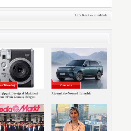
3855 Kez Görüntülendi.
 ve Teknoloji
Otomotiv
, Şipşak Fotoğraf Makinesi
Xiaomi SkyNomad Tanıtıldı
mini 99’un Gümüş Rengini