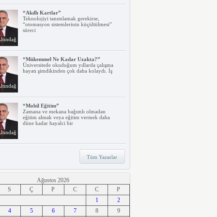
“Akıllı Kartlar”
Teknolojiyi tanımlamak gerekirse,
“otomasyon sistemlerinin küçültülmesi”
süreci
ltındağ
“Mükemmel Ne Kadar Uzakta?”
Üniversitede okuduğum yıllarda çalışma
hayatı şimdikinden çok daha kolaydı. İş
ltındağ
“Mobil Eğitim”
Zamana ve mekana bağımlı olmadan
eğitim almak veya eğitim vermek daha
düne kadar hayalci bir
ltındağ
“Teknoloji, Hızlı Tren ve İrem…”
Tüm Yazarlar
Belki dikkatinizi çekmiştir. Türkiye’nin ilk
hızlı treni Ankara – Eskişehir
ltındağ
Ağustos 2026
S
Ç
P
C
C
P
“Ne Duruyorsunuz, Dijitalleşsenize!”
1
2
Arabanız kendi kendine park ederken, siz
4
apartmanınıza giriyor ve evinizin kapısını
5
6
7
8
9