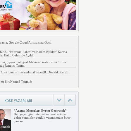
rama, Google Cloud Altyapısına Geçti
KHE: Hafızanın Rahmi ve Kadim Eşikler” Karma
isi Boho Galeri’de Açıldı
film, Şipşak Fotoğraf Makinesi instax mini 99’un
ş Rengini Tanıttı
 ve Temos International Stratejik Ortaklık Kurdu
omi SkyNomad Tanıtıldı
KÖŞE YAZARLARI
“Arama Motorları Evrim Geçirecek”
Her geçen gün internet ve beraberinde
gelen yenilikler günlük yaşantımızın birer
parçası
ltındağ