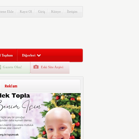
itene Ekle
Kayıt Ol
Giriş
Künye
İletişim
l Toplum
Diğerleri
Gazete Oku!
Eski Site Arşivi
Reklam