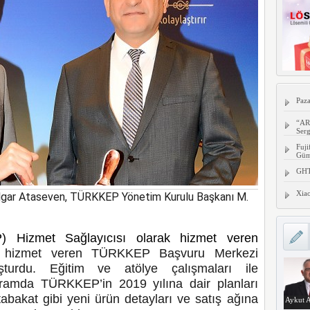
Paza
“AR
Serg
Fuji
Gümü
GHTC
Xia
gar Ataseven, TÜRKKEP Yönetim Kurulu Başkanı M.
P) Hizmet Sağlayıcısı olarak hizmet veren
de hizmet veren TÜRKKEP Başvuru Merkezi
luşturdu. Eğitim ve atölye çalışmaları ile
ogramda TÜRKKEP’in 2019 yılına dair planları
tabakat gibi yeni ürün detayları ve satış ağına
Aykut A