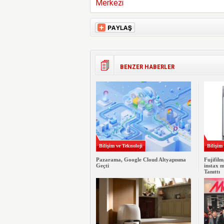
Merkezi
BENZER HABERLER
Bilişim ve Teknoloji
Bilişim
Pazarama, Google Cloud Altyapısına
Fujifilm
Geçti
instax 
Tanıttı