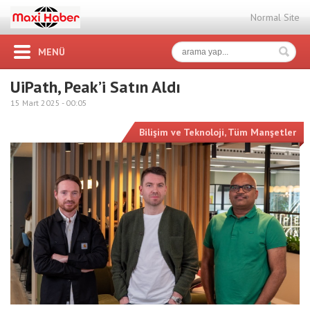
Normal Site
MENÜ
UiPath, Peak’i Satın Aldı
15 Mart 2025 -
00:05
Bilişim ve Teknoloji
,
Tüm Manşetler