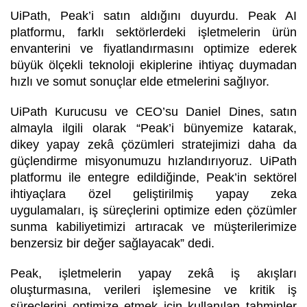
UiPath, Peak’i satın aldığını duyurdu. Peak AI
platformu, farklı sektörlerdeki işletmelerin ürün
envanterini ve fiyatlandırmasını optimize ederek
büyük ölçekli teknoloji ekiplerine ihtiyaç duymadan
hızlı ve somut sonuçlar elde etmelerini sağlıyor.
UiPath Kurucusu ve CEO’su Daniel Dines,
satın
almayla ilgili olarak
“Peak’i bünyemize katarak,
dikey yapay zekâ çözümleri stratejimizi daha da
güçlendirme misyonumuzu hızlandırıyoruz.
UiPath
platformu ile entegre edildiğinde, Peak’in sektörel
ihtiyaçlara özel geliştirilmiş yapay zeka
uygulamaları, iş süreçlerini optimize eden çözümler
sunma kabiliyetimizi artıracak ve müşterilerimize
benzersiz bir değer sağlayacak”
dedi.
Peak, işletmelerin yapay zekâ iş akışları
oluşturmasına, verileri işlemesine ve kritik iş
süreçlerini optimize etmek için kullanılan tahminler