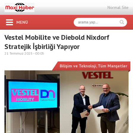
Normal Site
MENÜ
Vestel Mobilite ve Diebold Nixdorf
Stratejik İşbirliği Yapıyor
21 Temmuz 2025 -
00:05
Bilişim ve Teknoloji
,
Tüm Manşetler