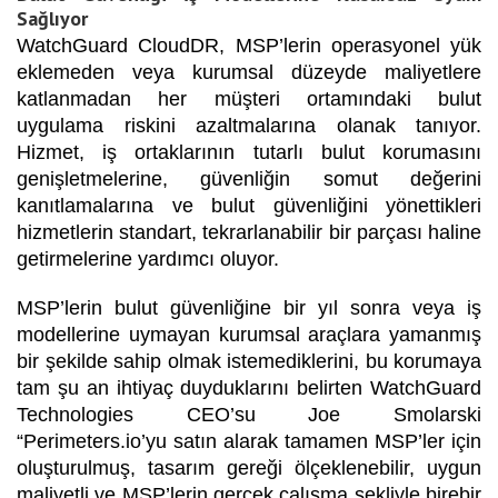
Sağlıyor
WatchGuard CloudDR, MSP’lerin operasyonel yük
eklemeden veya kurumsal düzeyde maliyetlere
katlanmadan her müşteri ortamındaki bulut
uygulama riskini azaltmalarına olanak tanıyor.
Hizmet, iş ortaklarının tutarlı bulut korumasını
genişletmelerine, güvenliğin somut değerini
kanıtlamalarına ve bulut güvenliğini yönettikleri
hizmetlerin standart, tekrarlanabilir bir parçası haline
getirmelerine yardımcı oluyor.
MSP’lerin bulut güvenliğine bir yıl sonra veya iş
modellerine uymayan kurumsal araçlara yamanmış
bir şekilde sahip olmak istemediklerini, bu korumaya
tam şu an ihtiyaç duyduklarını belirten WatchGuard
Technologies CEO’su Joe Smolarski
“Perimeters.io’yu satın alarak tamamen MSP’ler için
oluşturulmuş, tasarım gereği ölçeklenebilir, uygun
maliyetli ve MSP’lerin gerçek çalışma şekliyle birebir