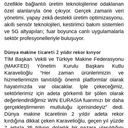
özellikle bağlantılı üretim teknolojilerine odaklanan
özel alanlarıyla öne çıkıyor. Gerçek zamanlı veri
yönetimi, yapay zekâ destekli üretim optimizasyonu,
akıllı sensör teknolojileri, kestirimci bakım sistem
leri
ve 5G altyapıları; fuar boyunca canlı uygulamalarla
sektör profesyonelleriyle buluşuyor.
Dünya makine ticareti 2 yıldır rekor kırıyor
TİM Başkan Vekili ve Türkiye Makine Federasyonu
(MAKFED) Yönetim Kurulu Başkanı Kutlu
Karavelioğlu
“Her zaman ürünlerimizin ve
hizmetlerimizin tanıtıldığı önemli platformlar olarak
hayatımızda var olacaklar. İple çekeceğimiz,
sektörlerimiz için adeta görkemli bir şölen olarak
değerlendirdiğimiz WIN EURASIA fuarımızı bir daha
gerçekleştirmenin mutluluğu içerisindeyiz” dedi.
Dünya makine ticaretinin 2 yıldır adeta rekor
kırdığına dikkat çeken Karavelioğlu, geçen yıl yüzde
7 artışla 35 trilyon dolarlık bir pazara ulaşıldığını