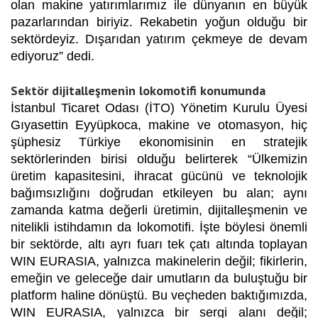
olan makine yatırımlarımız ile dünyanın en büyük
pazarlarından biriyiz. Rekabetin yoğun olduğu bir
sektördeyiz. Dışarıdan yatırım çekmeye de devam
ediyoruz”
dedi.
Sektör dijitalleşmenin lokomotifi konumunda
İstanbul Ticaret Odası (İTO) Yönetim Kurulu Üyesi
Gıyasettin Eyyüpkoca
,
makine ve otomasyon, hiç
şüphesiz Türkiye ekonomisinin en stratejik
sektörlerinden birisi olduğu belirterek “Ülkemizin
üretim kapasitesini, ihracat gücünü ve teknolojik
bağımsızlığını doğrudan etkileyen bu alan; aynı
zamanda katma değerli üretimin, dijitalleşmenin ve
nitelikli istihdamın da lokomotifi. İşte böylesi önemli
bir sektörde, altı ayrı fuarı tek çatı altında toplayan
WIN EURASIA, yalnızca makinelerin değil; fikirlerin,
emeğin ve geleceğe dair umutların da buluştuğu bir
platform haline dönüştü. Bu veçheden baktığımızda,
WIN EURASIA, yalnızca bir sergi alanı değil;