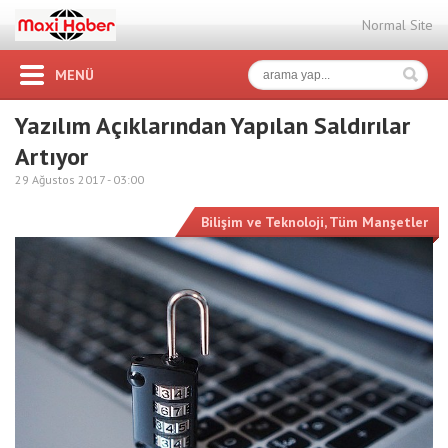
Normal Site
MENÜ
Yazılım Açıklarından Yapılan Saldırılar
Artıyor
29 Ağustos 2017 -
03:00
Bilişim ve Teknoloji
,
Tüm Manşetler