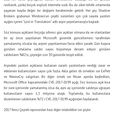
rastlandı, çünkü birçok exploit internete sızdı. Bu da siber tehdit ortamında
yaşanan kayda değer bir değişimi beraberinde getirdi. Her şey Shadow
Brokers grubunun Windows’un çeşitli sürümleri için çok sayıda yazılım
açığını içeren “Lost in Translation” adlı arşivi yayınlamasıyla başladı.
Söz konusu açıkların birçoğu sıfırıncı gün açıkları olmasa da ve olanlardan
bir ay önce yayınlanan Microsoft güvenlik güncellemesi tarafından
yamalanmış olsalar da, arşivin yayınlanması facia etkisi yarattı. Gün başına
görülen ortalama saldırı sayısı büyümeye devam ediyor: görülen
saldırıların %82’si, çeyreğin son 30 gününde tespit edildi.
Arşivdeki yazılım açıklarını kullanan zararlı yazılımların verdiği zarar ve
etkilenen kullanıcıların sayısı çok fazla. Akla gelen ilk örnekler ise ExPetr
ve WannaCry salgınları. Bir diğer örnek ise Nisan ayında keşfedilen,
Microsoft Office kapsamındaki CVE-2017-0199 açığı. Söz konusu açık kısa
bir süre içerisinde yamalanmış olsa da, aynı ay içerisinde saldırıya uğrayan
kullanıcıların sayısı 1,5 milyona ulaştı. Toplamda, bu kullanıcılara
düzenlenen saldırıların %71’i CVE-2017-0199 açığından faydalandı.
2017 İkinci Çeyrek raporundan bazı diğer istatistikler ise şöyle: