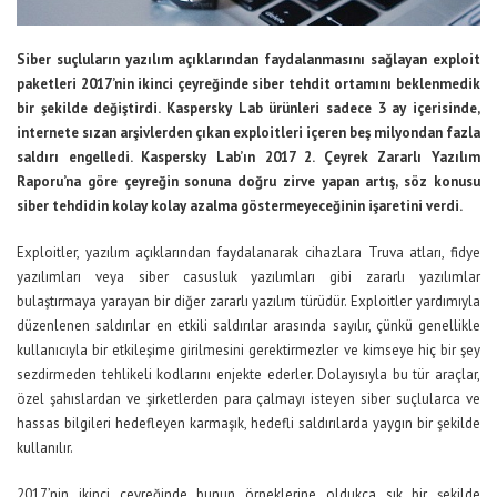
Siber suçluların yazılım açıklarından faydalanmasını sağlayan
exploit
paketleri 2017’nin ikinci çeyreğinde siber tehdit ortamını beklenmedik
bir şekilde değiştirdi.
Kaspersky Lab
ürünleri sadece 3 ay içerisinde,
internete sızan arşivlerden çıkan exploitleri içeren beş milyondan fazla
saldırı engelledi.
Kaspersky Lab
’ın 2017 2. Çeyrek Zararlı Yazılım
Raporu’na göre çeyreğin sonuna doğru zirve yapan artış, söz konusu
siber tehdidin kolay kolay azalma göstermeyeceğinin işaretini verdi.
Exploitler, yazılım açıklarından faydalanarak cihazlara Truva atları, fidye
yazılımları veya siber casusluk yazılımları gibi zararlı yazılımlar
bulaştırmaya yarayan bir diğer zararlı yazılım türüdür. Exploitler yardımıyla
düzenlenen saldırılar en etkili saldırılar arasında sayılır, çünkü genellikle
kullanıcıyla bir etkileşime girilmesini gerektirmezler ve kimseye hiç bir şey
sezdirmeden tehlikeli kodlarını enjekte ederler. Dolayısıyla bu tür araçlar,
özel şahıslardan ve şirketlerden para çalmayı isteyen siber suçlularca ve
hassas bilgileri hedefleyen karmaşık, hedefli saldırılarda yaygın bir şekilde
kullanılır.
2017’nin ikinci çeyreğinde bunun örneklerine oldukça sık bir şekilde