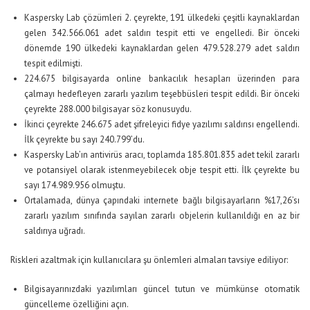
Kaspersky Lab çözümleri 2. çeyrekte, 191 ülkedeki çeşitli kaynaklardan
gelen 342.566.061 adet saldırı tespit etti ve engelledi. Bir önceki
dönemde 190 ülkedeki kaynaklardan gelen 479.528.279 adet saldırı
tespit edilmişti.
224.675 bilgisayarda online bankacılık hesapları üzerinden para
çalmayı hedefleyen zararlı yazılım teşebbüsleri tespit edildi. Bir önceki
çeyrekte 288.000 bilgisayar söz konusuydu.
İkinci çeyrekte 246.675 adet şifreleyici fidye yazılımı saldırısı engellendi.
İlk çeyrekte bu sayı 240.799’du.
Kaspersky Lab’ın antivirüs aracı, toplamda 185.801.835 adet tekil zararlı
ve potansiyel olarak istenmeyebilecek obje tespit etti. İlk çeyrekte bu
sayı 174.989.956 olmuştu.
Ortalamada, dünya çapındaki internete bağlı bilgisayarların %17,26’sı
zararlı yazılım sınıfında sayılan zararlı objelerin kullanıldığı en az bir
saldırıya uğradı.
Riskleri azaltmak için kullanıcılara şu önlemleri almaları tavsiye ediliyor:
Bilgisayarınızdaki yazılımları güncel tutun ve mümkünse otomatik
güncelleme özelliğini açın.