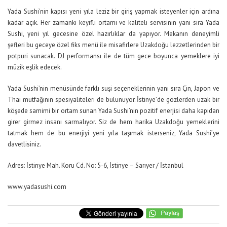
Yada Sushi’nin kapısı yeni yıla leziz bir giriş yapmak isteyenler için ardına
kadar açık. Her zamanki keyifli ortamı ve kaliteli servisinin yanı sıra Yada
Sushi, yeni yıl gecesine özel hazırlıklar da yapıyor. Mekanın deneyimli
şefleri bu geceye özel fiks menü ile misafirlere Uzakdoğu lezzetlerinden bir
potpuri sunacak. DJ performansı ile de tüm gece boyunca yemeklere iyi
müzik eşlik edecek.
Yada Sushi’nin menüsünde farklı suşi seçeneklerinin yanı sıra Çin, Japon ve
Thai mutfağının spesiyaliteleri de bulunuyor. İstinye’de gözlerden uzak bir
köşede samimi bir ortam sunan Yada Sushi’nin pozitif enerjisi daha kapıdan
girer girmez insanı sarmalıyor. Siz de hem harika Uzakdoğu yemeklerini
tatmak hem de bu enerjiyi yeni yıla taşımak isterseniz, Yada Sushi’ye
davetlisiniz.
Adres: İstinye Mah. Koru Cd. No: 5-6, İstinye – Sarıyer / İstanbul
www.yadasushi.com