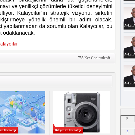
rmayı ve yenilikçi çözümlerle tüketici deneyimini
yor. Kalaycılar’ın stratejik vizyonu, şirketin
kiştirmeye yönelik önemli bir adım olacak.
ki yapılanmadan da sorumlu olan Kalaycılar, bu
Aykut A
da odaklanacak.
alaycılar
Aykut A
755 Kez Görüntülendi.
Aykut A
Aykut A
P
 ve Teknoloji
Bilişim ve Teknoloji
3