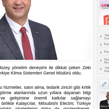
“Bil
Son
Kaç
Paza
Dipl
Mode
 düzey yönetim deneyimi ile dikkat çeken Zeki
“AR
Serg
ürkiye Klima Sistemleri
Genel Müdürü oldu.
hizmetler, satın alma, tedarik zinciri gibi kritik
tirme alanlarında uzun yıllara dayanan bilgi
 ve gelişimine önemli katkılar sağlamayı
birlikte Kalaycılar, Mitsubishi Electric Türkiye
Aykut A
odaklı stratejilerini daha da güçlendirerek,