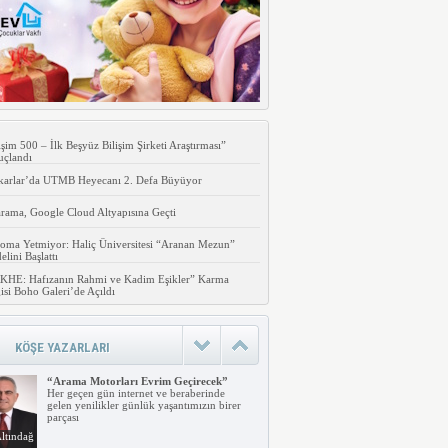
işim 500 – İlk Beşyüz Bilişim Şirketi Araştırması”
uçlandı
karlar’da UTMB Heyecanı 2. Defa Büyüyor
rama, Google Cloud Altyapısına Geçti
oma Yetmiyor: Haliç Üniversitesi “Aranan Mezun”
lini Başlattı
KHE: Hafızanın Rahmi ve Kadim Eşikler” Karma
isi Boho Galeri’de Açıldı
KÖŞE YAZARLARI
“Arama Motorları Evrim Geçirecek”
Her geçen gün internet ve beraberinde
gelen yenilikler günlük yaşantımızın birer
parçası
ltındağ