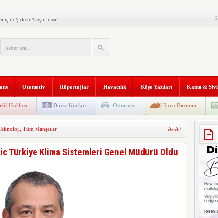
S
ilişim Şirketi Araştırması”
anı 2. Defa Büyüyor
tyapısına Geçti
niversitesi “Aranan Mezun”
nans
Otomotiv
Röportajlar
Havacılık
Köşe Yazıları
Kamu & Sivi
 ve Kadim Eşikler” Karma
ldı
Makinesi instax mini 99’un
elif Hakları
Döviz Kurları
Otomotiv
Hava Durumu
al Stratejik Ortaklık Kurdu
Teknoloji
,
Tüm Manşetler
A-
A+
ı
tric Türkiye Klima Sistemleri Genel Müdürü Oldu
ni Temizliyor: Qrevo Curv
Mağazasını Sivas’ta Açtı