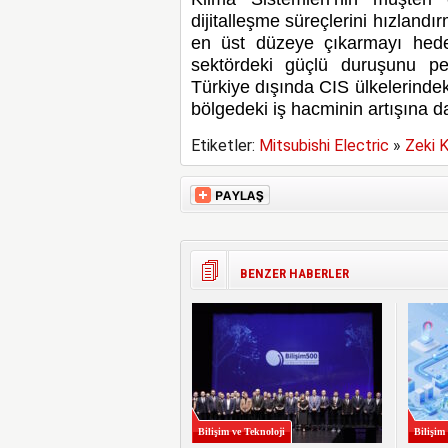
dijitalleşme süreçlerini hızlandı
en üst düzeye çıkarmayı hedefli
sektördeki güçlü duruşunu pe
Türkiye dışında CIS ülkelerinde
bölgedeki iş hacminin artışına 
Etiketler:
Mitsubishi Electric
»
Zeki K
BENZER HABERLER
Bilişim ve Teknoloji
Bilişim