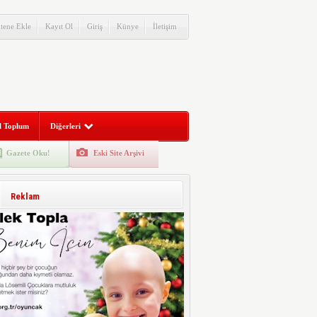
itene Ekle
Kayıt Ol
Giriş
Künye
İletişim
l Toplum
Diğerleri
Gazete Oku!
Eski Site Arşivi
Reklam