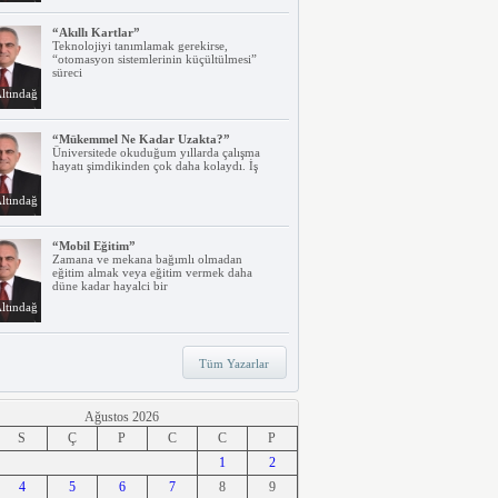
“Akıllı Kartlar”
Teknolojiyi tanımlamak gerekirse,
“otomasyon sistemlerinin küçültülmesi”
süreci
ltındağ
“Mükemmel Ne Kadar Uzakta?”
Üniversitede okuduğum yıllarda çalışma
hayatı şimdikinden çok daha kolaydı. İş
ltındağ
“Mobil Eğitim”
Zamana ve mekana bağımlı olmadan
eğitim almak veya eğitim vermek daha
düne kadar hayalci bir
ltındağ
“Teknoloji, Hızlı Tren ve İrem…”
Tüm Yazarlar
Belki dikkatinizi çekmiştir. Türkiye’nin ilk
hızlı treni Ankara – Eskişehir
ltındağ
Ağustos 2026
S
Ç
P
C
C
P
“Ne Duruyorsunuz, Dijitalleşsenize!”
1
2
Arabanız kendi kendine park ederken, siz
4
apartmanınıza giriyor ve evinizin kapısını
5
6
7
8
9