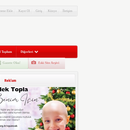
itene Ekle
Kayıt Ol
Giriş
Künye
İletişim
l Toplum
Diğerleri
Gazete Oku!
Eski Site Arşivi
Reklam