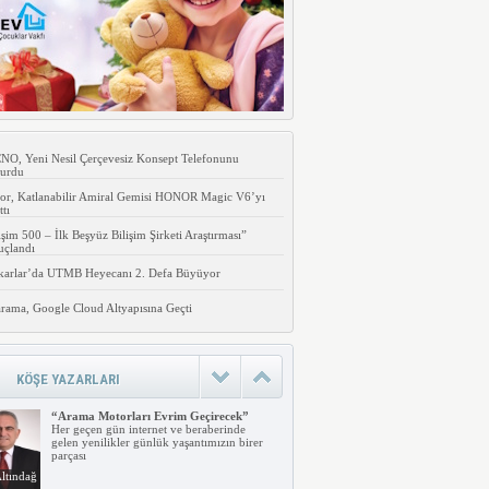
O, Yeni Nesil Çerçevesiz Konsept Telefonunu
urdu
or, Katlanabilir Amiral Gemisi HONOR Magic V6’yı
ttı
işim 500 – İlk Beşyüz Bilişim Şirketi Araştırması”
uçlandı
karlar’da UTMB Heyecanı 2. Defa Büyüyor
rama, Google Cloud Altyapısına Geçti
KÖŞE YAZARLARI
“Arama Motorları Evrim Geçirecek”
Her geçen gün internet ve beraberinde
gelen yenilikler günlük yaşantımızın birer
parçası
ltındağ