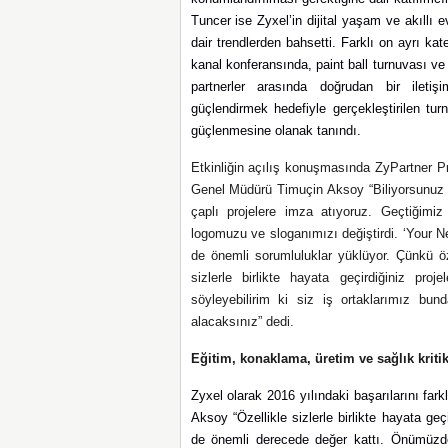
Tuncer ise Zyxel’in dijital yaşam ve akıllı
dair trendlerden bahsetti.
Farklı on ayrı kate
kanal konferansında, paint ball turnuvası ve
partnerler arasında doğrudan bir iletiş
güçlendirmek hedefiyle gerçekleştirilen turn
güçlenmesine olanak tanındı.
Etkinliğin açılış konuşmasında ZyPartner Pr
Genel Müdürü Timuçin Aksoy “Biliyorsunuz siz
çaplı projelere imza atıyoruz. Geçtiğimiz
logomuzu ve sloganımızı değiştirdi. ‘Your Ne
de önemli sorumluluklar yüklüyor. Çünkü ö
sizlerle birlikte hayata geçirdiğiniz proj
söyleyebilirim ki siz iş ortaklarımız bu
alacaksınız” dedi.
Eğitim, konaklama, üretim ve sağlık kritik
Zyxel olarak 2016 yılındaki başarılarını farklı
Aksoy “Özellikle sizlerle birlikte hayata ge
de önemli derecede değer kattı. Önümüzdek