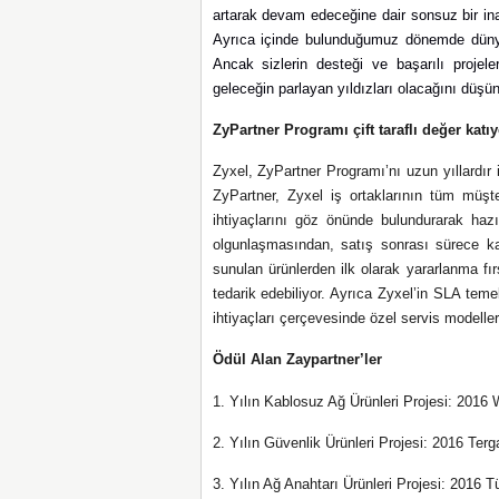
artarak devam edeceğine dair sonsuz bir i
Ayrıca içinde bulunduğumuz dönemde dünya 
Ancak sizlerin desteği ve başarılı projele
geleceğin parlayan yıldızları olacağını düşü
ZyPartner Programı çift taraflı değer katıy
Zyxel, ZyPartner Programı’nı uzun yıllardır 
ZyPartner, Zyxel iş ortaklarının tüm müşt
ihtiyaçlarını göz önünde bulundurarak hazır
olgunlaşmasından, satış sonrası sürece ka
sunulan ürünlerden ilk olarak yararlanma fırs
tedarik edebiliyor. Ayrıca Zyxel’in SLA teme
ihtiyaçları çerçevesinde özel servis modelleri 
Ödül Alan Zaypartner’ler
1.
Yılın Kablosuz Ağ Ürünleri Projesi: 2016 
2. Yılın Güvenlik Ürünleri Projesi: 2016 Ter
3. Yılın Ağ Anahtarı Ürünleri Projesi: 2016 