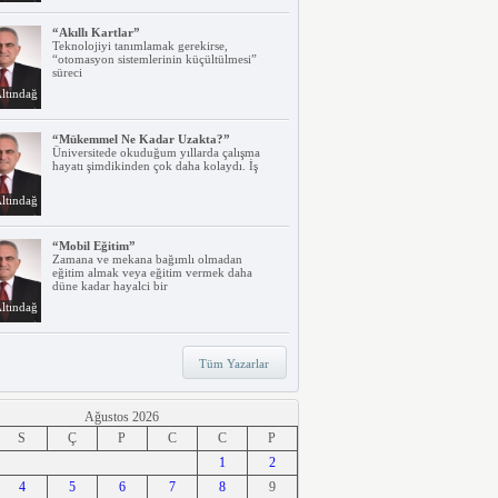
“Akıllı Kartlar”
Teknolojiyi tanımlamak gerekirse,
“otomasyon sistemlerinin küçültülmesi”
süreci
ltındağ
“Mükemmel Ne Kadar Uzakta?”
Üniversitede okuduğum yıllarda çalışma
hayatı şimdikinden çok daha kolaydı. İş
ltındağ
“Mobil Eğitim”
Zamana ve mekana bağımlı olmadan
eğitim almak veya eğitim vermek daha
düne kadar hayalci bir
ltındağ
“Teknoloji, Hızlı Tren ve İrem…”
Tüm Yazarlar
Belki dikkatinizi çekmiştir. Türkiye’nin ilk
hızlı treni Ankara – Eskişehir
ltındağ
Ağustos 2026
S
Ç
P
C
C
P
“Ne Duruyorsunuz, Dijitalleşsenize!”
1
2
Arabanız kendi kendine park ederken, siz
4
apartmanınıza giriyor ve evinizin kapısını
5
6
7
8
9