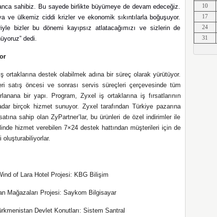
10
nanca sahibiz. Bu sayede birlikte büyümeye de devam edeceğiz.
Erkut A
17
ve ülkemiz ciddi krizler ve ekonomik sıkıntılarla boğuşuyor.
24
riyle bizler bu dönemi kayıpsız atlatacağımızı ve sizlerin de
31
nüyoruz” dedi.
or
Erkut A
iş ortaklarına destek olabilmek adına bir süreç olarak yürütüyor.
eri satış öncesi ve sonrası servis süreçleri çerçevesinde tüm
lanana bir yapı. Program, Zyxel iş ortaklarına iş fırsatlarının
Erkut A
dar birçok hizmet sunuyor. Zyxel tarafından Türkiye pazarına
atına sahip olan ZyPartner’lar, bu ürünleri de özel indirimler ile
linde hizmet verebilen 7×24 destek hattından müşterileri için de
oluşturabiliyorlar.
Erkut A
Wind of Lara Hotel Projesi: KBG Bilişim
gan Mağazaları Projesi: Saykom Bilgisayar
Erkut A
Türkmenistan Devlet Konutları: Sistem Santral