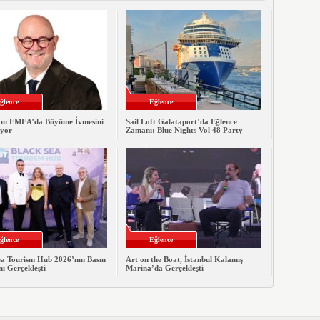
ğlence
Eğlence
m EMEA’da Büyüme İvmesini
Sail Loft Galataport’da Eğlence
yor
Zamanı: Blue Nights Vol 48 Party
ğlence
Eğlence
ea Tourism Hub 2026’nın Basın
Art on the Boat, İstanbul Kalamış
ı Gerçekleşti
Marina’da Gerçekleşti