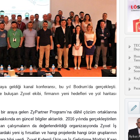
TECN
Duy
Hon
Tanı
“Bil
Son
Kaç
araya geldiği kanal konferansı, bu yıl Bodrum’da gerçekleşti.
Paza
ile buluşan Zyxel ekibi, firmanın yeni hedefleri ve yol haritası
bir araya gelen ZyPartner Programı’na dâhil çözüm ortaklarına
akkında en güncel bilgiler aktarıldı. 2016 yılında gerçekleştirilen
lan çalışmaların da değerlendirildiği organizasyonda Zyxel İş
aki yeni iş fırsatları ve hangi projelerde hangi ürün gruplarının
Aykut A
lara bilgi verdi. Zyxel Kıdemli Ürün ve İş Geliştirme Müdürü Kaan