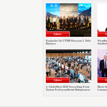
Eğlence
E
Kaçkarlar’da UTMB Heyecanı 2. Defa
Wyndha
Büyüyor
Sürdürü
Eğlence
E
4. GlobeMeets B2B Networking Event
Black S
Turizm Profesyonellerini Buluşturuyor
Lansman