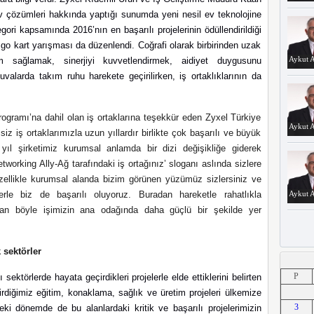
 ev çözümleri hakkında yaptığı sunumda yeni nesil ev teknolojine
gori kapsamında 2016’nın en başarılı projelerinin ödüllendirildiği
 go kart yarışması da düzenlendi. Coğrafi olarak birbirinden uzak
Aykut A
im sağlamak, sinerjiyi kuvvetlendirmek, aidiyet duygusunu
uvalarda takım ruhu harekete geçirilirken, iş ortaklıklarının da
ogramı’na dahil olan iş ortaklarına teşekkür eden Zyxel Türkiye
Aykut A
 iş ortaklarımızla uzun yıllardır birlikte çok başarılı ve büyük
 yıl şirketimiz kurumsal anlamda bir dizi değişikliğe giderek
tworking Ally-Ağ tarafındaki iş ortağınız’ sloganı aslında sizlere
zellikle kurumsal alanda bizim görünen yüzümüz sizlersiniz ve
elerle biz de başarılı oluyoruz. Buradan hareketle rahatlıkla
Aykut A
ndan böyle işimizin ana odağında daha güçlü bir şekilde yer
 sektörler
Aykut A
P
 sektörlerde hayata geçirdikleri projelerle elde ettiklerini belirten
çirdiğimiz eğitim, konaklama, sağlık ve üretim projeleri ülkemize
3
i dönemde de bu alanlardaki kritik ve başarılı projelerimizin