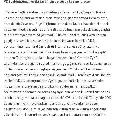
VDSL dönüşümü her iki taraf için de büyük kazanç olacak
Internete bağlı cihazların sayısı artmaya devam ettikçe, bağlantı hızı ve
kesintisiz bağlantı kalitesine olan ihtiyaç da giderek artıyor. Hem evlerde,
hem de küçük ve orta ölçekli işletmelerde daha fazla cihazı desteklemek
ve zengin medya içeriğine daha hızlı ulaşabilmek için yüksek bant genişliği
talebi artmaya devam ediyor. ZyXEL Türkiye Genel Müdürü Vefa Tarhan,
geçtiğimiz sene içerisinde hızla artan bu ihtiyacın özellikle VDSL
dönüşümünü hızlandırdığını belirtti. Internet servis sağlayıcıların ve
telekom operatörlerinin bu ihtiyacı karşılamak için yeni yatırımlar yaptığı
belirten Tarhan, bu alanda en başarılı ve zengin çözümlerin ZyXEL
tarafından sunulduğunu söyledi. Tarhan, geçtiğimiz sene ev kullanıcıları ve
ISP’lerin (Internet Servis Sağlayıcısı) yeni nesil VDSL2 ev fiber internet
bağlantı çözümü konusunda ağırlıklı olarak ZyXEL’i tercih ettiklerini belirtti.
ISP’lerin VDSL2 dönüşümünde ZyXEL çözümlerinin kalitesi sayesinde
müşteri memnuniyetini de artırdıklarını söyleyen Tarhan, ZyXEL’in
önümüzdeki dönemde de servis sağlayıcıların ve son kullanıcıların en çok
tercih edeceği marka olacağını belirterek “VDSL dönüşümü Türkiye’de ADSL
lisanslarının verilmeye başlanmasından bu yana yapılan en büyük
devrimdir. Bu dönüşüm sayesinde son kullanıcılar ve kurumlar çok daha
yüksek hızlara kavuşurken, servis sağlayıcılar da artan bant genişliği ile