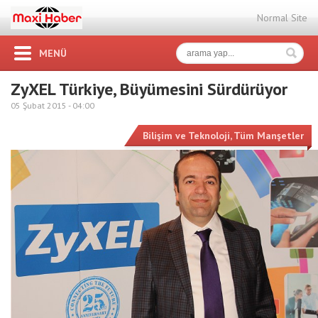
Normal Site
MENÜ
ZyXEL Türkiye, Büyümesini Sürdürüyor
05 Şubat 2015 -
04:00
Bilişim ve Teknoloji
,
Tüm Manşetler