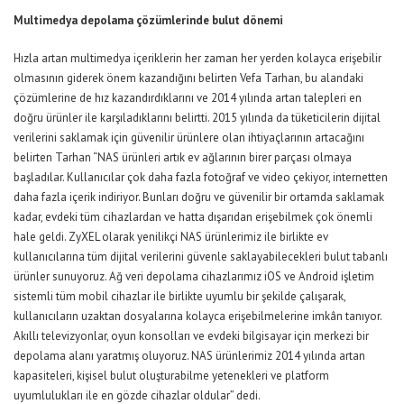
Multimedya depolama çözümlerinde bulut dönemi
Hızla artan multimedya içeriklerin her zaman her yerden kolayca erişebilir
olmasının giderek önem kazandığını belirten Vefa Tarhan, bu alandaki
çözümlerine de hız kazandırdıklarını ve 2014 yılında artan talepleri en
doğru ürünler ile karşıladıklarını belirtti. 2015 yılında da tüketicilerin dijital
verilerini saklamak için güvenilir ürünlere olan ihtiyaçlarının artacağını
belirten Tarhan “NAS ürünleri artık ev ağlarının birer parçası olmaya
başladılar. Kullanıcılar çok daha fazla fotoğraf ve video çekiyor, internetten
daha fazla içerik indiriyor. Bunları doğru ve güvenilir bir ortamda saklamak
kadar, evdeki tüm cihazlardan ve hatta dışarıdan erişebilmek çok önemli
hale geldi. ZyXEL olarak yenilikçi NAS ürünlerimiz ile birlikte ev
kullanıcılarına tüm dijital verilerini güvenle saklayabilecekleri bulut tabanlı
ürünler sunuyoruz. Ağ veri depolama cihazlarımız iOS ve Android işletim
sistemli tüm mobil cihazlar ile birlikte uyumlu bir şekilde çalışarak,
kullanıcıların uzaktan dosyalarına kolayca erişebilmelerine imkân tanıyor.
Akıllı televizyonlar, oyun konsolları ve evdeki bilgisayar için merkezi bir
depolama alanı yaratmış oluyoruz. NAS ürünlerimiz 2014 yılında artan
kapasiteleri, kişisel bulut oluşturabilme yetenekleri ve platform
uyumlulukları ile en gözde cihazlar oldular” dedi.