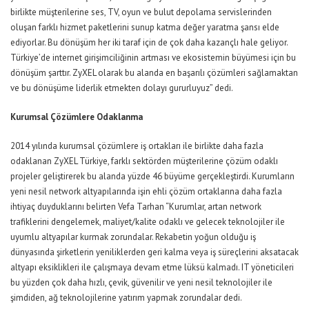
birlikte müşterilerine ses, TV, oyun ve bulut depolama servislerinden
oluşan farklı hizmet paketlerini sunup katma değer yaratma şansı elde
ediyorlar. Bu dönüşüm her iki taraf için de çok daha kazançlı hale geliyor.
Türkiye’de internet girişimciliğinin artması ve ekosistemin büyümesi için bu
dönüşüm şarttır. ZyXEL olarak bu alanda en başarılı çözümleri sağlamaktan
ve bu dönüşüme liderlik etmekten dolayı gururluyuz” dedi.
Kurumsal Çözümlere Odaklanma
2014 yılında kurumsal çözümlere iş ortakları ile birlikte daha fazla
odaklanan ZyXEL Türkiye, farklı sektörden müşterilerine çözüm odaklı
projeler geliştirerek bu alanda yüzde 46 büyüme gerçekleştirdi. Kurumların
yeni nesil network altyapılarında işin ehli çözüm ortaklarına daha fazla
ihtiyaç duyduklarını belirten Vefa Tarhan “Kurumlar, artan network
trafiklerini dengelemek, maliyet/kalite odaklı ve gelecek teknolojiler ile
uyumlu altyapılar kurmak zorundalar. Rekabetin yoğun olduğu iş
dünyasında şirketlerin yeniliklerden geri kalma veya iş süreçlerini aksatacak
altyapı eksiklikleri ile çalışmaya devam etme lüksü kalmadı. IT yöneticileri
bu yüzden çok daha hızlı, çevik, güvenilir ve yeni nesil teknolojiler ile
şimdiden, ağ teknolojilerine yatırım yapmak zorundalar dedi.