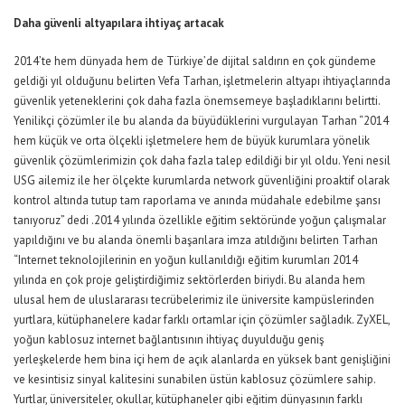
Daha güvenli altyapılara ihtiyaç artacak
2014’te hem dünyada hem de Türkiye’de dijital saldırın en çok gündeme
geldiği yıl olduğunu belirten Vefa Tarhan, işletmelerin altyapı ihtiyaçlarında
güvenlik yeteneklerini çok daha fazla önemsemeye başladıklarını belirtti.
Yenilikçi çözümler ile bu alanda da büyüdüklerini vurgulayan Tarhan “2014
hem küçük ve orta ölçekli işletmelere hem de büyük kurumlara yönelik
güvenlik çözümlerimizin çok daha fazla talep edildiği bir yıl oldu. Yeni nesil
USG ailemiz ile her ölçekte kurumlarda network güvenliğini proaktif olarak
kontrol altında tutup tam raporlama ve anında müdahale edebilme şansı
tanıyoruz” dedi .2014 yılında özellikle eğitim sektöründe yoğun çalışmalar
yapıldığını ve bu alanda önemli başarılara imza atıldığını belirten Tarhan
“Internet teknolojilerinin en yoğun kullanıldığı eğitim kurumları 2014
yılında en çok proje geliştirdiğimiz sektörlerden biriydi. Bu alanda hem
ulusal hem de uluslararası tecrübelerimiz ile üniversite kampüslerinden
yurtlara, kütüphanelere kadar farklı ortamlar için çözümler sağladık. ZyXEL,
yoğun kablosuz internet bağlantısının ihtiyaç duyulduğu geniş
yerleşkelerde hem bina içi hem de açık alanlarda en yüksek bant genişliğini
ve kesintisiz sinyal kalitesini sunabilen üstün kablosuz çözümlere sahip.
Yurtlar, üniversiteler, okullar, kütüphaneler gibi eğitim dünyasının farklı