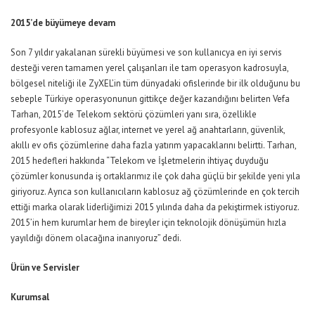
2015’de büyümeye devam
Son 7 yıldır yakalanan sürekli büyümesi ve son kullanıcya en iyi servis
desteği veren tamamen yerel çalışanları ile tam operasyon kadrosuyla,
bölgesel niteliği ile ZyXEL’in tüm dünyadaki ofislerinde bir ilk olduğunu bu
sebeple Türkiye operasyonunun gittikçe değer kazandığını belirten Vefa
Tarhan, 2015’de Telekom sektörü çözümleri yanı sıra, özellikle
profesyonle kablosuz ağlar, internet ve yerel ağ anahtarların, güvenlik,
akıllı ev ofis çözümlerine daha fazla yatırım yapacaklarını belirtti. Tarhan,
2015 hedefleri hakkında “Telekom ve İşletmelerin ihtiyaç duyduğu
çözümler konusunda iş ortaklarımız ile çok daha güçlü bir şekilde yeni yıla
giriyoruz. Ayrıca son kullanıcıların kablosuz ağ çözümlerinde en çok tercih
ettiği marka olarak liderliğimizi 2015 yılında daha da pekiştirmek istiyoruz.
2015’in hem kurumlar hem de bireyler için teknolojik dönüşümün hızla
yayıldığı dönem olacağına inanıyoruz” dedi.
Ürün ve Servisler
Kurumsal