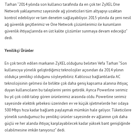
Tarhan “2014 yılında son kullanıcı tarafında da en çok ter ZyXEL One
Network yaklaşımımız sayesinde ağ yöneticileri tüm altyapıyı uzaktan
kontrol edebiliyor ve tam denetim sağlayabiliyor. 2015 yılında da yeni nesil
ağ güvenlik geçitlerimiz ve One Network çözümlerimiz ile kurumların
güvenlik ihtiyaçlarında en üst kalite çözümler sunmaya devam edeceğiz”
dedi.
Yenilikçi Ürünler
En çok tercih edilen markanın ZyXEL olduğunu belirten Vefa Tarhan ”Son
kullanıcıya yönelik geliştirdiğimiz teknolojiler açısından da 2014 yılının
oldukça yenilikçi olduğunu söyleyebiliriz. Kablosuz bağlantılarda AC
teknolojisinin gelmesi ile birlikte çok daha geniş kapsama alanına ihtiyaç
duyan kullanıcıların bu taleplerini yerini getirdik. Ayrıca Powerline serimiz
bu yıl çok ciddi talep gören ürünlerimiz arasında oldu. Powerline serimiz
sayesinde elektrik şebekesi üzerinden ev ve küçük işletmelerde her odaya
500 Mbps hıza kadar bağlantı paylaşmak mümkün hale geliyor. Tüketicilere
yönelik sunduğumuz bu yenilikçi ürünler sayesinde ev ağlarının çok daha
güçlü ve her alanda ihtiyaç karşılayabilecek kadar yüksek bant genişliğinde
olabilmesine imkân tanıyoruz” dedi.