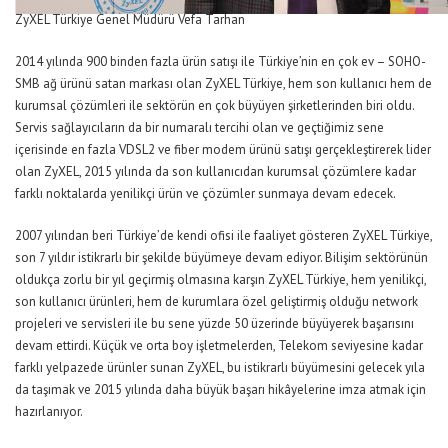
ZyXEL Türkiye Genel Müdürü Vefa Tarhan
2014 yılında 900 binden fazla ürün satışı ile Türkiye’nin en çok ev – SOHO-
SMB ağ ürünü satan markası olan ZyXEL Türkiye, hem son kullanıcı hem de
kurumsal çözümleri ile sektörün en çok büyüyen şirketlerinden biri oldu.
Servis sağlayıcıların da bir numaralı tercihi olan ve geçtiğimiz sene
içerisinde en fazla VDSL2 ve fiber modem ürünü satışı gerçekleştirerek lider
olan ZyXEL, 2015 yılında da son kullanıcıdan kurumsal çözümlere kadar
farklı noktalarda yenilikçi ürün ve çözümler sunmaya devam edecek.
2007 yılından beri Türkiye’de kendi ofisi ile faaliyet gösteren ZyXEL Türkiye,
son 7 yıldır istikrarlı bir şekilde büyümeye devam ediyor. Bilişim sektörünün
oldukça zorlu bir yıl geçirmiş olmasına karşın ZyXEL Türkiye, hem yenilikçi,
son kullanıcı ürünleri, hem de kurumlara özel geliştirmiş olduğu network
projeleri ve servisleri ile bu sene yüzde 50 üzerinde büyüyerek başarısını
devam ettirdi. Küçük ve orta boy işletmelerden, Telekom seviyesine kadar
farklı yelpazede ürünler sunan ZyXEL, bu istikrarlı büyümesini gelecek yıla
da taşımak ve 2015 yılında daha büyük başarı hikâyelerine imza atmak için
hazırlanıyor.