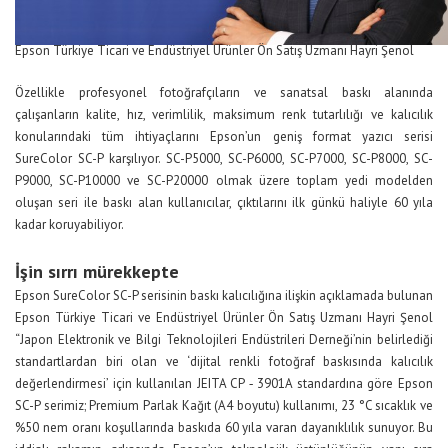
Epson Türkiye Ticari ve Endüstriyel Ürünler Ön Satış Uzmanı Hayri Şenol
Özellikle profesyonel fotoğrafçıların ve sanatsal baskı alanında
çalışanların kalite, hız, verimlilik, maksimum renk tutarlılığı ve kalıcılık
konularındaki tüm ihtiyaçlarını Epson’un geniş format yazıcı serisi
SureColor SC-P karşılıyor. SC-P5000, SC-P6000, SC-P7000, SC-P8000, SC-
P9000, SC-P10000 ve SC-P20000 olmak üzere toplam yedi modelden
oluşan seri ile baskı alan kullanıcılar, çıktılarını ilk günkü haliyle 60 yıla
kadar koruyabiliyor.
İşin sırrı mürekkepte
Epson SureColor SC-P serisinin baskı kalıcılığına ilişkin açıklamada bulunan
Epson Türkiye Ticari ve Endüstriyel Ürünler Ön Satış Uzmanı Hayri Şenol
“Japon Elektronik ve Bilgi Teknolojileri Endüstrileri Derneği’nin belirlediği
standartlardan biri olan ve ‘dijital renkli fotoğraf baskısında kalıcılık
değerlendirmesi’ için kullanılan JEITA CP ‐ 3901A standardına göre Epson
SC-P serimiz; Premium Parlak Kağıt (A4 boyutu) kullanımı, 23 °C sıcaklık ve
%50 nem oranı koşullarında baskıda 60 yıla varan dayanıklılık sunuyor. Bu