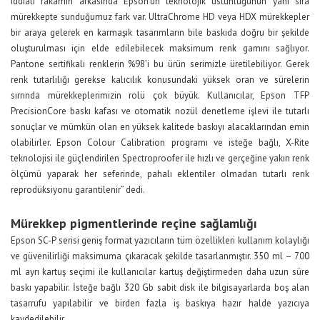
iddialı rakamın arkasında Epson’un teknolojik üstünlüğünün yanı sıra
mürekkepte sunduğumuz fark var. UltraChrome HD veya HDX mürekkepler
bir araya gelerek en karmaşık tasarımların bile baskıda doğru bir şekilde
oluşturulması için elde edilebilecek maksimum renk gamını sağlıyor.
Pantone sertifikalı renklerin %98’i bu ürün serimizle üretilebiliyor. Gerek
renk tutarlılığı gerekse kalıcılık konusundaki yüksek oran ve sürelerin
sırrında mürekkeplerimizin rolü çok büyük. Kullanıcılar, Epson TFP
PrecisionCore baskı kafası ve otomatik nozül denetleme işlevi ile tutarlı
sonuçlar ve mümkün olan en yüksek kalitede baskıyı alacaklarından emin
olabilirler. Epson Colour Calibration programı ve isteğe bağlı, X-Rite
teknolojisi ile güçlendirilen Spectroproofer ile hızlı ve gerçeğine yakın renk
ölçümü yaparak her seferinde, pahalı eklentiler olmadan tutarlı renk
reprodüksiyonu garantilenir” dedi.
Mürekkep pigmentlerinde reçine sağlamlığı
Epson SC-P serisi geniş format yazıcıların tüm özellikleri kullanım kolaylığı
ve güvenilirliği maksimuma çıkaracak şekilde tasarlanmıştır. 350 ml – 700
ml ayrı kartuş seçimi ile kullanıcılar kartuş değiştirmeden daha uzun süre
baskı yapabilir. İsteğe bağlı 320 Gb sabit disk ile bilgisayarlarda boş alan
tasarrufu yapılabilir ve birden fazla iş baskıya hazır halde yazıcıya
kaydedilebilir.