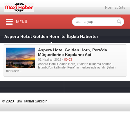
Normal Site
MENÜ
Aspera Hotel Golden Horn ile İlişkili Haberler
Aspera Hotel Golden Horn, Pera’da
Müşterilerine Kapılarını Açtı
01 Haziran 2022 -
00:03
Aspera Hotel Golden Horn, kıtaların buluşma noktası
İstanbul’un kalbinde, Pera’nın merkezinde açıldı. Şehrin
merkezin ...
© 2023 Tüm Hakları Saklıdır .