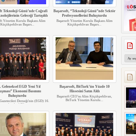
ft Teknoloji Günü’nde Coğrafi
Başarsoft, “Teknoloji Günü”nde Sektör
nolojilerinin Geleceği Tartışıldı
Profesyonellerini Buluşturdu
ft Yönetim Kurulu Başkanı Alim
Başarsoft Yönetim Kurulu Başkanı Alim
Küçükpehlivan Başars...
Küçükpehlivan Başars...
Arşivler
. Geleneksel EGD Yeni Yıl
Başarsoft, BitTurk’ün Yüzde 10
uşması” Ekonomi Basınını
Hissesini Satın Aldı
Buluşturdu
Başarsoft CEO’su Alim Küçükpehlivan,
BitTurk Yönetim Kurulu...
azetecileri Derneği'nin (EGD) 16.
geleneksel "Yen...