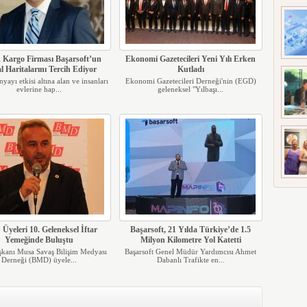
 Kargo Firması Başarsoft’un
Ekonomi Gazetecileri Yeni Yılı Erken
al Haritalarını Tercih Ediyor
Kutladı
yayı etkisi altına alan ve insanları
Ekonomi Gazetecileri Derneği'nin (EGD)
evlerine hap...
geleneksel "Yılbaşı...
yeleri 10. Geleneksel İftar
Başarsoft, 21 Yılda Türkiye’de 1.5
Yemeğinde Buluştu
Milyon Kilometre Yol Katetti
anı Musa Savaş Bilişim Medyası
Başarsoft Genel Müdür Yardımcısı Ahmet
Derneği (BMD) üyele...
Dabanlı Trafikte en...