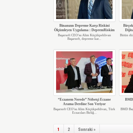
Binanızın Depreme Karşı Riskini
Birçok
Ölçümleyen Uygulama : DepremRiskim
Dijit
Başarsoft CEO’su Alim Küçükpehlivan
Bütün dün
Başarsoft, depreme kar...
“Eczanem Nerede” Nöbetçi Eczane
BMD Ü
Arama Derdine Son Veriyor
Başarsoft CEO’su Alim Küçükpehlivan, Türk
BMD Başk
Eczacıları Birliğ...
1
2
Sonraki »