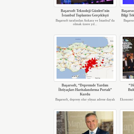
Başarsoft Teknoloji Günleri’nin
Başarso
İstanbul Toplantısı Gerçekleşti
Bilgi Tek
Başarsoft tarafından Ankara ve İstanbul’da
Başarso
olmak üzere yıl...
Başarsoft, “Depremde Yardım
“16
İhtiyaçları Haritalandırma Portalı”
Bul
Kurdu
Başarsoft, deprem olur olmaz adrese dayalı
Ekonomi G
yardım çağrılar...