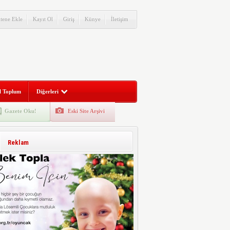
itene Ekle
Kayıt Ol
Giriş
Künye
İletişim
l Toplum
Diğerleri
Gazete Oku!
Eski Site Arşivi
Reklam