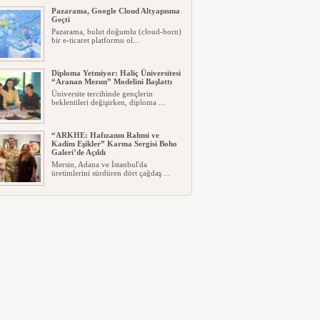
Pazarama, Google Cloud Altyapısına
Geçti
Pazarama, bulut doğumlu (cloud-born)
bir e-ticaret platformu ol...
Diploma Yetmiyor: Haliç Üniversitesi
“Aranan Mezun” Modelini Başlattı
Üniversite tercihinde gençlerin
beklentileri değişirken, diploma ...
“ARKHE: Hafızanın Rahmi ve
Kadim Eşikler” Karma Sergisi Boho
Galeri’de Açıldı
Mersin, Adana ve İstanbul'da
üretimlerini sürdüren dört çağdaş ...
Fujifilm, Şipşak Fotoğraf Makinesi
instax mini 99’un Gümüş Rengini
Tanıttı
Fujifilm, üst segment analog şipşak
fotoğraf makinesi instax mi...
GHTC ve Temos International
Stratejik Ortaklık Kurdu
Dünya Sağlık Turizmi Konseyi
(GHTC), Temos International ile st...