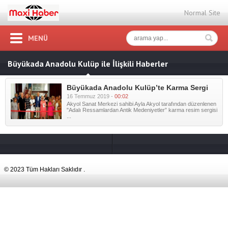
Normal Site
MENÜ
Büyükada Anadolu Kulüp ile İlişkili Haberler
Büyükada Anadolu Kulüp’te Karma Sergi
16 Temmuz 2019 -
00:02
Akyol Sanat Merkezi sahibi Ayla Akyol tarafından düzenlenen
"Adalı Ressamlardan Antik Medeniyetler” karma resim sergisi
...
© 2023 Tüm Hakları Saklıdır .