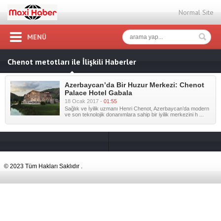
Normal Site
MENÜ
Chenot metotları ile İlişkili Haberler
Azerbaycan’da Bir Huzur Merkezi: Chenot
Palace Hotel Gabala
18 Ocak 2017 -
01:55
Sağlık ve İyilik uzmanı Henri Chenot, Azerbaycan’da modern
ve son teknolojik donanımlara sahip bir iyilik merkezini h ...
© 2023 Tüm Hakları Saklıdır .