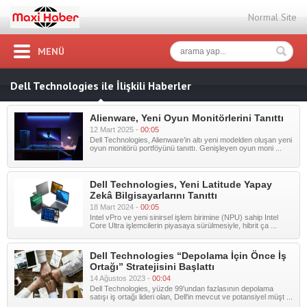
Normal Site
MENÜ
Dell Technologies ile İlişkili Haberler
Alienware, Yeni Oyun Monitörlerini Tanıttı
12 Mart 2025 -
00:05
Dell Technologies, Alienware’in altı yeni modelden oluşan yeni
oyun monitörü portföyünü tanıttı. Genişleyen oyun moni ...
Dell Technologies, Yeni Latitude Yapay
Zekâ Bilgisayarlarını Tanıttı
18 Mart 2024 -
00:05
Intel vPro ve yeni sinirsel işlem birimine (NPU) sahip Intel
Core Ultra işlemcilerin piyasaya sürülmesiyle, hibrit ça ...
Dell Technologies “Depolama İçin Önce İş
Ortağı” Stratejisini Başlattı
14 Ağustos 2023 -
00:04
Dell Technologies, yüzde 99'undan fazlasının depolama
satışı iş ortağı lideri olan, Dell'in mevcut ve potansiyel müşt ...