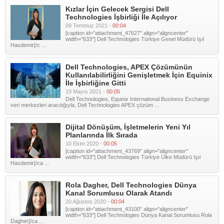
Kızlar İçin Gelecek Sergisi Dell
Technologies İşbirliği İle Açılıyor
09 Temmuz 2021 -
00:04
[caption id="attachment_47627" align="aligncenter"
width="633"] Dell Technologies Türkiye Genel Müdürü Işıl
Hasdemir[/c ...
Dell Technologies, APEX Çözümünün
Kullanılabilirliğini Genişletmek İçin Equinix
İle İşbirliğine Gitti
19 Mayıs 2021 -
00:05
Dell Technologies, Equinix International Business Exchange
veri merkezleri aracılığıyla, Dell Technologies APEX çözüm ...
Dijital Dönüşüm, İşletmelerin Yeni Yıl
Planlarında İlk Sırada
10 Ekim 2020 -
00:05
[caption id="attachment_43769" align="aligncenter"
width="633"] Dell Technologies Türkiye Ülke Müdürü Işıl
Hasdemir[/ca ...
Rola Dagher, Dell Technologies Dünya
Kanal Sorumlusu Olarak Atandı
20 Ağustos 2020 -
00:04
[caption id="attachment_43100" align="aligncenter"
width="633"] Dell Technologies Dünya Kanal Sorumlusu Rola
Dagher[/ca ...