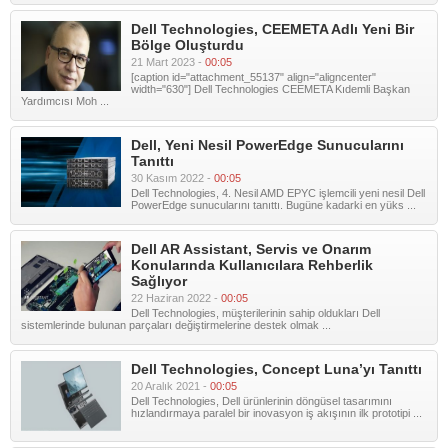
Dell Technologies, CEEMETA Adlı Yeni Bir
Bölge Oluşturdu
21 Mart 2023 -
00:05
[caption id="attachment_55137" align="aligncenter"
width="630"] Dell Technologies CEEMETA Kıdemli Başkan
Yardımcısı Moh ...
Dell, Yeni Nesil PowerEdge Sunucularını
Tanıttı
30 Kasım 2022 -
00:05
Dell Technologies, 4. Nesil AMD EPYC işlemcili yeni nesil Dell
PowerEdge sunucularını tanıttı. Bugüne kadarki en yüks ...
Dell AR Assistant, Servis ve Onarım
Konularında Kullanıcılara Rehberlik
Sağlıyor
22 Haziran 2022 -
00:05
Dell Technologies, müşterilerinin sahip oldukları Dell
sistemlerinde bulunan parçaları değiştirmelerine destek olmak ...
Dell Technologies, Concept Luna’yı Tanıttı
20 Aralık 2021 -
00:05
Dell Technologies, Dell ürünlerinin döngüsel tasarımını
hızlandırmaya paralel bir inovasyon iş akışının ilk prototipi ...