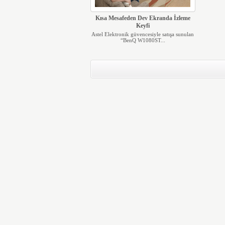
Kısa Mesafeden Dev Ekranda İzleme
Keyfi
Astel Elektronik güvencesiyle satışa sunulan
“BenQ W1080ST...