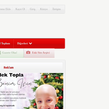
itene Ekle
Kayıt Ol
Giriş
Künye
İletişim
l Toplum
Diğerleri
Gazete Oku!
Eski Site Arşivi
Reklam