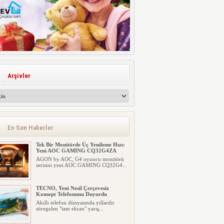
Arşivler
En Son Haberler
Tek Bir Monitörde Üç Yenileme Hızı:
Yeni AOC GAMING CQ32G4ZA
AGON by AOC, G4 oyuncu monitörü
serisini yeni AOC GAMING CQ32G4...
TECNO, Yeni Nesil Çerçevesiz
Konsept Telefonunu Duyurdu
Akıllı telefon dünyasında yıllardır
süregelen "tam ekran" yarış...