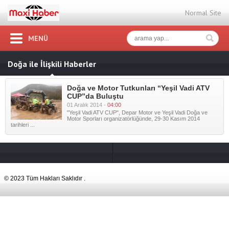
Normal Site
MENÜ
Doğa ile İlişkili Haberler
Doğa ve Motor Tutkunları “Yeşil Vadi ATV
CUP”da Buluştu
01 Aralık 2014 -
04:00
"Yeşil Vadi ATV CUP", Depar Motor ve Yeşil Vadi Doğa ve
Motor Sporları organizatörlüğünde, 29-30 Kasım 2014
tarihleri ...
© 2023 Tüm Hakları Saklıdır .