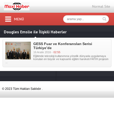
Normal Site
MENÜ
Dougles Emslie ile İlişkili Haberler
GESS Fuar ve Konferansları Serisi
Türkiye’de
16 Aralık 2016 -
02:55
Eğitimde teknoloji kullanımına yönelik dünyada uygulamaya
konulan en büyük ve kapsamlı eğitim hareketi FATİH projesin
...
© 2023 Tüm Hakları Saklıdır .