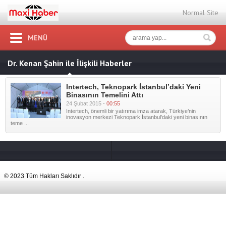
Normal Site
MENÜ
Dr. Kenan Şahin ile İlişkili Haberler
Intertech, Teknopark İstanbul’daki Yeni
Binasının Temelini Attı
24 Şubat 2015 -
00:55
Intertech, önemli bir yatırıma imza atarak, Türkiye’nin
inovasyon merkezi Teknopark İstanbul’daki yeni binasının
teme ...
© 2023 Tüm Hakları Saklıdır .