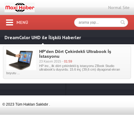
Normal Site
MENÜ
DreamColor UHD ile İlişkili Haberler
HP’den Dört Çekirdekli Ultrabook İş
İstasyonu
23 Kasım 2015 -
01:59
HP inc., ilk dört çekirdekli iş istasyonu ZBook Studio
ultrabook'u duyurdu. 15.6 inç (39,6 cm) diyagonal ekran
boyutu ...
© 2023 Tüm Hakları Saklıdır .