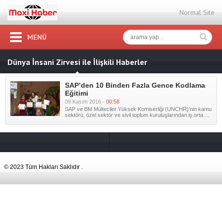
Normal Site
MENÜ
Dünya İnsani Zirvesi ile İlişkili Haberler
SAP’den 10 Binden Fazla Gence Kodlama
Eğitimi
09 Kasım 2016 -
00:58
SAP ve BM Mülteciler Yüksek Komiserliği (UNCHR)’nin kamu
sektörü, özel sektör ve sivil toplum kuruluşlarından iş orta ...
© 2023 Tüm Hakları Saklıdır .