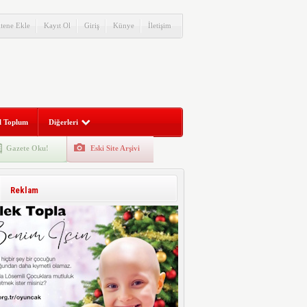
itene Ekle
Kayıt Ol
Giriş
Künye
İletişim
l Toplum
Diğerleri
Gazete Oku!
Eski Site Arşivi
Reklam