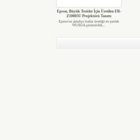
Epson, Büyük Tesisler İçin Üretilen EB-
Z10005U Projektörü Tanıttı
Epson'un şimdiye kadar ürettiği en parlak
WUXGA çözünürlük...