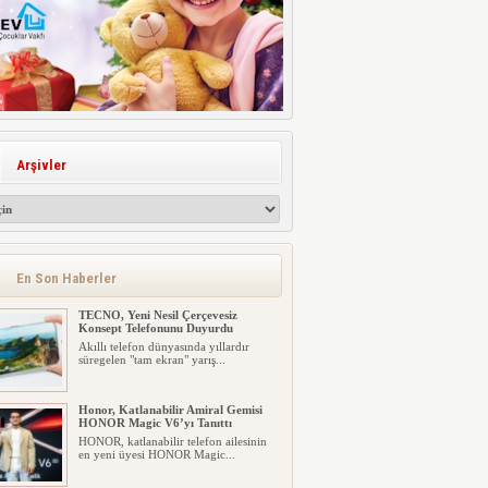
Arşivler
En Son Haberler
TECNO, Yeni Nesil Çerçevesiz
Konsept Telefonunu Duyurdu
Akıllı telefon dünyasında yıllardır
süregelen "tam ekran" yarış...
Honor, Katlanabilir Amiral Gemisi
HONOR Magic V6’yı Tanıttı
HONOR, katlanabilir telefon ailesinin
en yeni üyesi HONOR Magic...