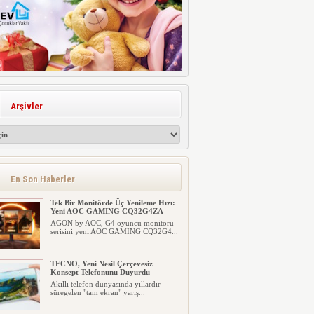
Arşivler
En Son Haberler
Tek Bir Monitörde Üç Yenileme Hızı:
Yeni AOC GAMING CQ32G4ZA
AGON by AOC, G4 oyuncu monitörü
serisini yeni AOC GAMING CQ32G4...
TECNO, Yeni Nesil Çerçevesiz
Konsept Telefonunu Duyurdu
Akıllı telefon dünyasında yıllardır
süregelen "tam ekran" yarış...