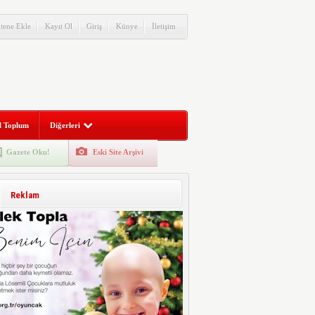
itene Ekle
Kayıt Ol
Giriş
Künye
İletişim
l Toplum
Diğerleri
Gazete Oku!
Eski Site Arşivi
Reklam