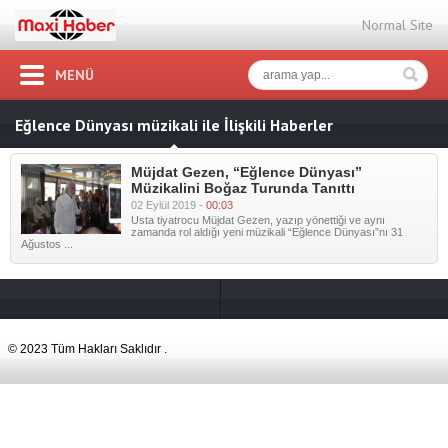
Normal Site
MENÜ
Eğlence Dünyası müzikali ile İlişkili Haberler
Müjdat Gezen, “Eğlence Dünyası”
Müzikalini Boğaz Turunda Tanıttı
02 Eylül 2019 -
00:03
Usta tiyatrocu Müjdat Gezen, yazıp yönettiği ve aynı
zamanda rol aldığı yeni müzikali “Eğlence Dünyası”nı 31
Ağustos ...
© 2023 Tüm Hakları Saklıdır .