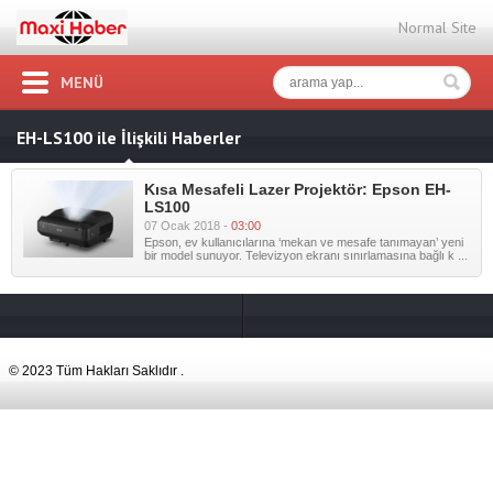
Normal Site
MENÜ
EH-LS100 ile İlişkili Haberler
Kısa Mesafeli Lazer Projektör: Epson EH-
LS100
07 Ocak 2018 -
03:00
Epson, ev kullanıcılarına ‘mekan ve mesafe tanımayan’ yeni
bir model sunuyor. Televizyon ekranı sınırlamasına bağlı k ...
© 2023 Tüm Hakları Saklıdır .