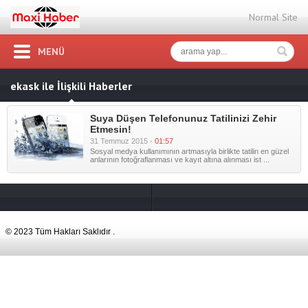
Normal Site
MENÜ
ekask ile İlişkili Haberler
Suya Düşen Telefonunuz Tatilinizi Zehir
Etmesin!
31 Temmuz 2015 -
01:57
Sosyal medya kullanımının artmasıyla birlikte tatilin en güzel
anlarının fotoğraflanması ve kayıt altına alınması ist ...
© 2023 Tüm Hakları Saklıdır .