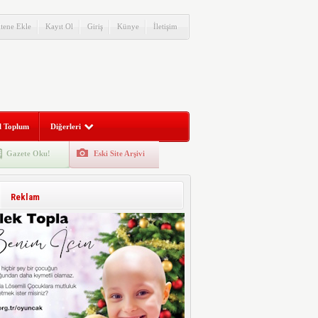
itene Ekle
Kayıt Ol
Giriş
Künye
İletişim
l Toplum
Diğerleri
Gazete Oku!
Eski Site Arşivi
Reklam