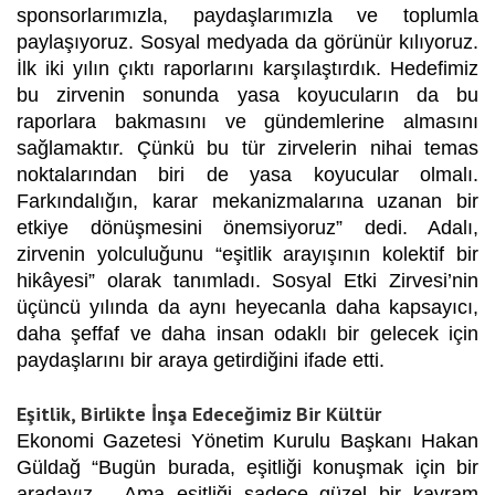
sponsorlarımızla, paydaşlarımızla ve toplumla
paylaşıyoruz. Sosyal medyada da görünür kılıyoruz.
İlk iki yılın çıktı raporlarını karşılaştırdık. Hedefimiz
bu zirvenin sonunda yasa koyucuların da bu
raporlara bakmasını ve gündemlerine almasını
sağlamaktır. Çünkü bu tür zirvelerin nihai temas
noktalarından biri de yasa koyucular olmalı.
Farkındalığın, karar mekanizmalarına uzanan bir
etkiye dönüşmesini önemsiyoruz” dedi. Adalı,
zirvenin yolculuğunu “eşitlik arayışının kolektif bir
hikâyesi” olarak tanımladı. Sosyal Etki Zirvesi’nin
üçüncü yılında da aynı heyecanla daha kapsayıcı,
daha şeffaf ve daha insan odaklı bir gelecek için
paydaşlarını bir araya getirdiğini ifade etti.
Eşitlik, Birlikte İnşa Edeceğimiz Bir Kültür
Ekonomi Gazetesi Yönetim Kurulu Başkanı Hakan
Güldağ
“Bugün burada, eşitliği konuşmak için bir
aradayız… Ama eşitliği sadece güzel bir kavram