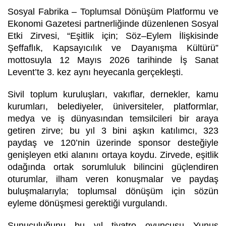
Sosyal Fabrika – Toplumsal Dönüşüm Platformu ve
Ekonomi Gazetesi partnerliğinde düzenlenen Sosyal
Etki Zirvesi, “Eşitlik için; Söz–Eylem İlişkisinde
Şeffaflık, Kapsayıcılık ve Dayanışma Kültürü”
mottosuyla 12 Mayıs 2026 tarihinde İş Sanat
Levent’te 3. kez aynı heyecanla gerçekleşti.
Sivil toplum kuruluşları, vakıflar, dernekler, kamu
kurumları, belediyeler, üniversiteler, platformlar,
medya ve iş dünyasından temsilcileri bir araya
getiren zirve; bu yıl 3 bini aşkın katılımcı, 323
paydaş ve 120’nin üzerinde sponsor desteğiyle
genişleyen etki alanını ortaya koydu. Zirvede, eşitlik
odağında ortak sorumluluk bilincini güçlendiren
oturumlar, ilham veren konuşmalar ve paydaş
buluşmalarıyla; toplumsal dönüşüm için sözün
eyleme dönüşmesi gerektiği vurgulandı.
Sunuculuğunu bu yıl tiyatro oyuncusu Yunus