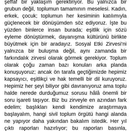
şeffaf bir yaklaşım gerektiriyor. Bu yalnızca bir
grubun değil, toplumun tamamının meselesi. Kadın,
erkek, çocuk; toplumun her kesiminin katılımıyla
güçlenecek bir dönüşümden söz ediyoruz. İşte bu
yüzden binlerce insan burada; eşitlik için sözü
eyleme dönüştürmek, dayanışma kültürünü birlikte
büyütmek için bir aradayız. Sosyal Etki Zirvesi’ni
yalnızca bir buluşma değil, aynı zamanda bir
farkındalık zirvesi olarak görmek gerekiyor. Toplum
olarak çoğu zaman bazı konuları arka planda
konuşuyoruz; ancak ön tarafa geçtiğimizde hepimiz
kapsayıcı, eşitlikçi ve hak temelli bir dil kuruyoruz.
Hepimiz her şeyi biliyor gibi davranıyoruz ama toplu
halde nerede durduğumuz sorusu hâlâ önemli bir
soru işareti taşıyor. Biz bu zirveyle en azından fark
edelim; başlıkları kendi kendimize araştırmaya
başlayalım, hangi sivil toplum örgütü hangi alanda
ne yapıyor daha yakından bakalım istedik. Her yıl
çıktı raporları hazırlıyor; bu raporları basınla,