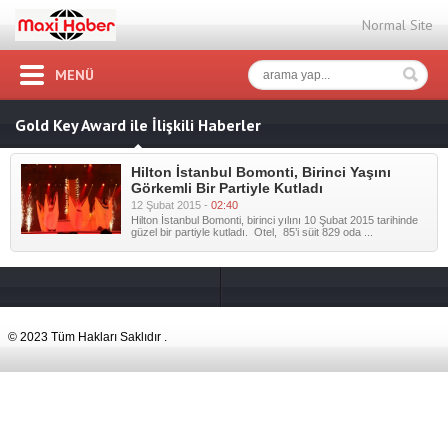
Normal Site
MENÜ
Gold Key Award ile İlişkili Haberler
Hilton İstanbul Bomonti, Birinci Yaşını
Görkemli Bir Partiyle Kutladı
12 Şubat 2015 -
02:40
Hilton İstanbul Bomonti, birinci yılını 10 Şubat 2015 tarihinde
güzel bir partiyle kutladı. Otel, 85’i süit 829 oda ...
© 2023 Tüm Hakları Saklıdır .