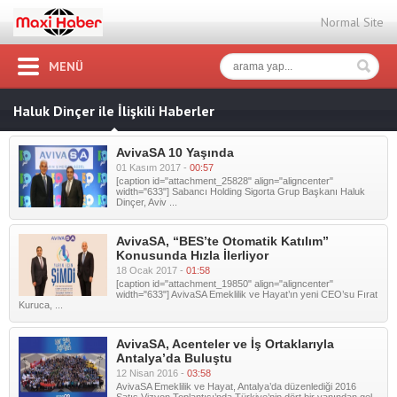
Normal Site
MENÜ
Haluk Dinçer ile İlişkili Haberler
AvivaSA 10 Yaşında
01 Kasım 2017 -
00:57
[caption id="attachment_25828" align="aligncenter"
width="633"] Sabancı Holding Sigorta Grup Başkanı Haluk
Dinçer, Aviv ...
AvivaSA, “BES’te Otomatik Katılım”
Konusunda Hızla İlerliyor
18 Ocak 2017 -
01:58
[caption id="attachment_19850" align="aligncenter"
width="633"] AvivaSA Emeklilik ve Hayat’ın yeni CEO’su Fırat
Kuruca, ...
AvivaSA, Acenteler ve İş Ortaklarıyla
Antalya’da Buluştu
12 Nisan 2016 -
03:58
AvivaSA Emeklilik ve Hayat, Antalya’da düzenlediği 2016