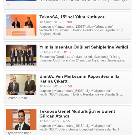
Satış Vizyon Toplantısı’nda Türkiye’nin dört bir yanından gel
...
TeknoSA, 15’inci Yılını Kutluyor
18 Şubat 2016 -
02:00
[caption id="attachment_13057" align="aligncenter"
width="633"] Sabancı Holding Perakende ve Sigorta Grup
Başkanı Haluk ...
Yılın İş İnsanları Ödülleri Sahiplerine Verildi
27 Mayıs 2015 -
01:56
Ekonomist Dergisi tarafından her yıl düzenlenen Yılın İş
İnsanları Ödül Töreni’nin 24’üncüsü Nişantaşı Üniversitesi, ...
BimSA, Veri Merkezinin Kapasitesini İki
Katına Çıkarttı
10 Nisan 2015 -
03:58
[caption id="attachment_5435" align="aligncenter"
width="633"] Sabancı Holding Perakende ve Sigorta Grup
Başkanı Haluk ...
Teknosa Genel Müdürlüğü’ne Bülent
Gürcan Atandı
12 Mart 2015 -
02:55
[caption id="attachment_4618" align="aligncenter"
width="633"] Bülent Gürcan[/caption] Teknosa’da Necil
Oyman’dan boşa ...