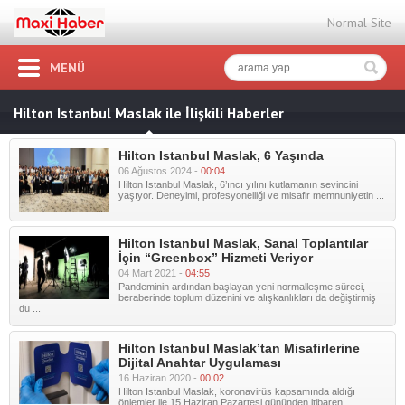
Normal Site
MENÜ
Hilton Istanbul Maslak ile İlişkili Haberler
Hilton Istanbul Maslak, 6 Yaşında
06 Ağustos 2024 -
00:04
Hilton Istanbul Maslak, 6’ıncı yılını kutlamanın sevincini
yaşıyor. Deneyimi, profesyonelliği ve misafir memnuniyetin ...
Hilton Istanbul Maslak, Sanal Toplantılar
İçin “Greenbox” Hizmeti Veriyor
04 Mart 2021 -
04:55
Pandeminin ardından başlayan yeni normalleşme süreci,
beraberinde toplum düzenini ve alışkanlıkları da değiştirmiş
du ...
Hilton Istanbul Maslak’tan Misafirlerine
Dijital Anahtar Uygulaması
16 Haziran 2020 -
00:02
Hilton Istanbul Maslak, koronavirüs kapsamında aldığı
önlemler ile 15 Haziran Pazartesi gününden itibaren