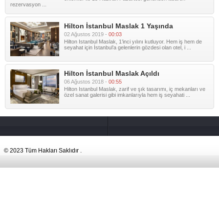
rezervasyon ...
Hilton İstanbul Maslak 1 Yaşında
02 Ağustos 2019 -
00:03
Hilton Istanbul Maslak, 1’inci yılını kutluyor. Hem iş hem de
seyahat için İstanbul’a gelenlerin gözdesi olan otel, i ...
Hilton İstanbul Maslak Açıldı
06 Ağustos 2018 -
00:55
Hilton Istanbul Maslak, zarif ve şık tasarımı, iç mekanları ve
özel sanat galerisi gibi imkanlarıyla hem iş seyahati ...
© 2023 Tüm Hakları Saklıdır .