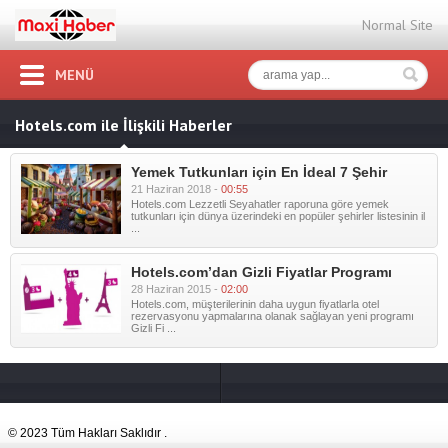
Normal Site
MENÜ
Hotels.com ile İlişkili Haberler
Yemek Tutkunları için En İdeal 7 Şehir
21 Haziran 2018 -
00:55
Hotels.com Lezzetli Seyahatler raporuna göre yemek
tutkunları için dünya üzerindeki en popüler şehirler listesinin il
...
Hotels.com’dan Gizli Fiyatlar Programı
28 Haziran 2015 -
02:00
Hotels.com, müşterilerinin daha uygun fiyatlarla otel
rezervasyonu yapmalarına olanak sağlayan yeni programı
Gizli Fi ...
© 2023 Tüm Hakları Saklıdır .