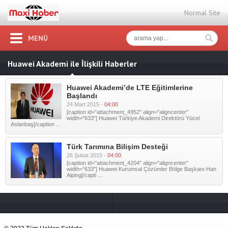
Normal Site
MENÜ
Huawei Akademi ile İlişkili Haberler
Huawei Akademi’de LTE Eğitimlerine
Başlandı
24 Mart 2015 -
04:00
[caption id="attachment_4952" align="aligncenter"
width="633"] Huawei Türkiye Akademi Direktörü Yücel
Aslanbaş[/caption ...
Türk Tarımına Bilişim Desteği
26 Şubat 2015 -
04:00
[caption id="attachment_4204" align="aligncenter"
width="633"] Huawei Kurumsal Çözümler Bölge Başkanı Han
Aiping[/capti ...